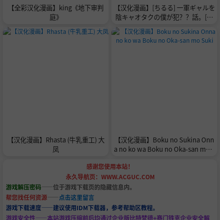
【全彩汉化漫画】king《地下审判
【汉化漫画】[ちるる] 一軍ギャルを
庭》
陰キャオタクの僕が犯？？話。[中
国翻訳]
【汉化漫画】Rhasta (牛乳重工) 大
【汉化漫画】Boku no Sukina Onn
凤
a no ko wa Boku no Oka-san mo S
uki
感谢您使用本站！
永久导航页：WWW.ACGUC.COM
游戏解压密码
——位于游戏下载页的隐藏信息内。
帮您找任何资源
——
点击这里留言
游戏下载速度——建议使用IDM下载器，参考帮助区教程。
游戏安全性——本站游戏压缩前后均通过企业版比特梵德+赛门铁克企业安全解