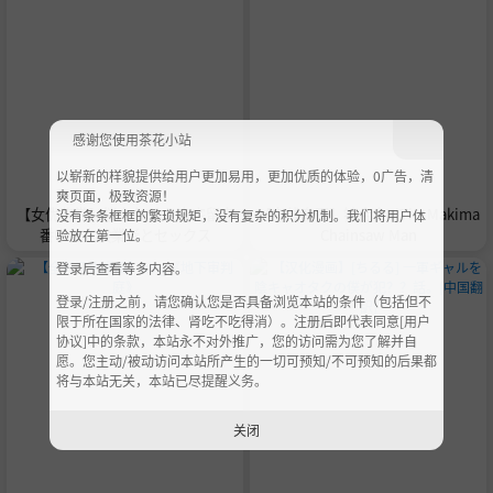
感谢您使用茶花小站
以崭新的样貌提供给用户更加易用，更加优质的体验，0广告，清
爽页面，极致资源！
【女优鉴赏】桜木なぎさ 自宅留守
【在线套图】钛合金TiTi – Makima
没有条条框框的繁琐规矩，没有复杂的积分机制。我们将用户体
番中に点検業者とセックス
Chainsaw Man
验放在第一位。
登录后查看等多内容。
登录/注册之前，请您确认您是否具备浏览本站的条件（包括但不
限于所在国家的法律、肾吃不吃得消）。注册后即代表同意[用户
协议]中的条款，本站永不对外推广，您的访问需为您了解并自
愿。您主动/被动访问本站所产生的一切可预知/不可预知的后果都
将与本站无关，本站已尽提醒义务。
关闭