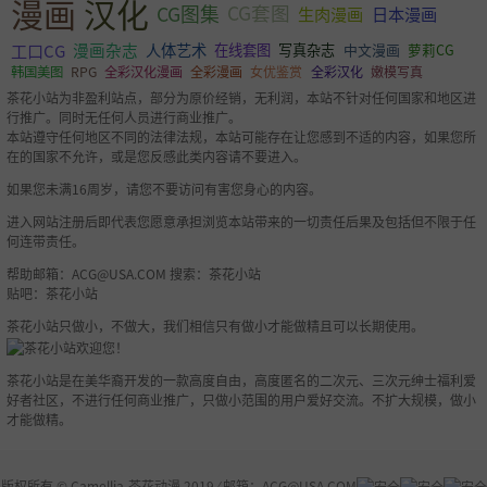
漫画
汉化
CG图集
CG套图
生肉漫画
日本漫画
工口CG
漫画杂志
人体艺术
萝莉CG
在线套图
写真杂志
中文漫画
韩国美图
RPG
全彩汉化漫画
全彩漫画
女优鉴赏
全彩汉化
嫩模写真
茶花小站为非盈利站点，部分为原价经销，无利润，本站不针对任何国家和地区进
行推广。同时无任何人员进行商业推广。
本站遵守任何地区不同的法律法规，本站可能存在让您感到不适的内容，如果您所
在的国家不允许，或是您反感此类内容请不要进入。
如果您未满16周岁，请您不要访问有害您身心的内容。
进入网站注册后即代表您愿意承担浏览本站带来的一切责任后果及包括但不限于任
何连带责任。
帮助邮箱：
ACG@USA.COM
搜索：茶花小站
贴吧：茶花小站
茶花小站只做小，不做大，我们相信只有做小才能做精且可以长期使用。
茶花小站是在美华裔开发的一款高度自由，高度匿名的二次元、三次元绅士福利爱
好者社区，不进行任何商业推广，只做小范围的用户爱好交流。不扩大规模，做小
才能做精。
版权所有 ©
Camellia-茶花动漫
2019 ⁄ 邮箱：
ACG@USA.COM