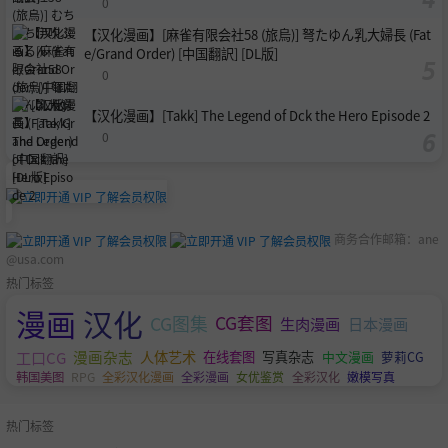
0
【汉化漫画】[麻雀有限会社58 (旅烏)] 弩たゆん乳大婦長 (Fat
e/Grand Order) [中国翻訳] [DL版]
0
【汉化漫画】[Takk] The Legend of Dck the Hero Episode 2
0
商务合作邮箱：
ane
@usa.com
热门标签
漫画
汉化
CG图集
CG套图
生肉漫画
日本漫画
工口CG
漫画杂志
人体艺术
萝莉CG
在线套图
写真杂志
中文漫画
韩国美图
RPG
全彩汉化漫画
全彩漫画
女优鉴赏
全彩汉化
嫩模写真
热门标签