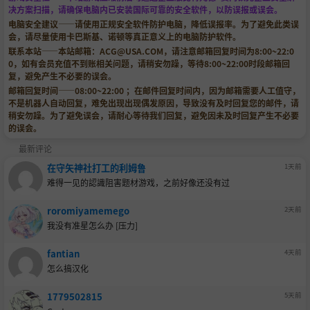
决方案扫描，请确保电脑内已安装国际可靠的安全软件，以防误报或误会。
电脑安全建议——请使用正规安全软件防护电脑，降低误报率。为了避免此类误
会，请尽量使用卡巴斯基、诺顿等真正意义上的电脑防护软件。
联系本站——本站邮箱：
ACG@USA.COM
，请注意邮箱回复时间为8:00~22:0
0，如有会员充值不到账相关问题，请稍安勿躁，等待8:00~22:00时段邮箱回
复，避免产生不必要的误会。
邮箱回复时间——08:00~22:00 ；在邮件回复时间内，因为邮箱需要人工值守，
不是机器人自动回复，难免出现出现偶发原因，导致没有及时回复您的邮件，请
稍安勿躁。为了避免误会，请耐心等待我们回复，避免因未及时回复产生不必要
的误会。
最新评论
在守矢神社打工的利姆鲁
1天前
难得一见的認識阻害题材游戏，之前好像还没有过
roromiyamemego
2天前
我没有准星怎么办 [压力]
fantian
4天前
怎么搞汉化
1779502815
5天前