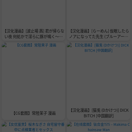
【汉化漫画】[波止場 茜] 君が帰らな
【汉化漫画】[らーめん] 仮眠したら
い夜 何処かで淫らに豚が鳴く～お
ノアになってた先生 (ブルーアーカ
試しで描いてみた版～ [中国翻訳]
イブ) [中国翻訳]
【汉化漫画】[猫兎 (Dかけつ)] DICK
【CG套图】常陸茉子 漫画
BITCH [中国翻訳]