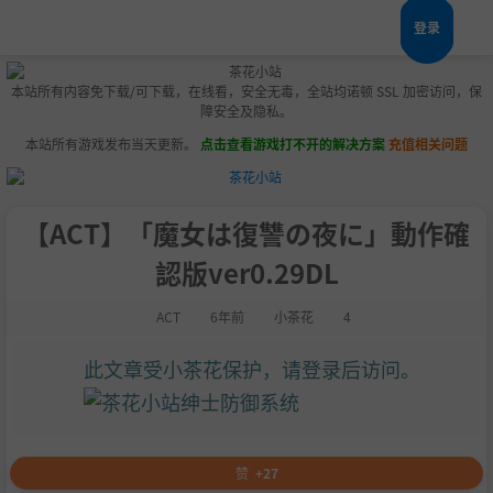
登录
本站所有内容免下载/可下载，在线看，安全无毒，全站均诺顿 SSL 加密访问，保
障安全及隐私。
本站所有游戏发布当天更新。
点击查看游戏打不开的解决方案
充值相关问题
【ACT】「魔女は復讐の夜に」動作確
認版ver0.29DL
ACT
6年前
小茶花
4
此文章受小茶花保护，请登录后访问。
赞
+27