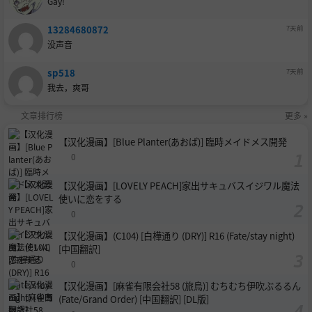
Gay!
13284680872
7天前
没声音
sp518
7天前
我去，爽哥
文章排行榜
更多 »
【汉化漫画】[Blue Planter(あおば)] 臨時メイドメス開発
0
【汉化漫画】[LOVELY PEACH]家出サキュバスイジワル魔法
使いに恋をする
0
【汉化漫画】(C104) [白樺通り (DRY)] R16 (Fate/stay night)
[中国翻訳]
0
【汉化漫画】[麻雀有限会社58 (旅烏)] むちむち伊吹ぶるるん
(Fate/Grand Order) [中国翻訳] [DL版]