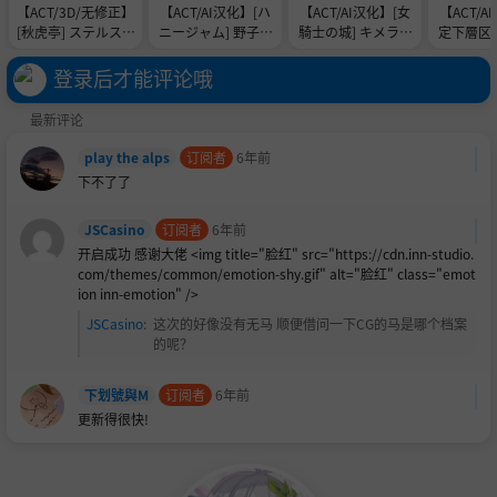
【ACT/3D/无修正】
【ACT/AI汉化】[ハ
【ACT/AI汉化】[女
【ACT/A
[秋虎亭] ステルス改
ニージャム] 野子の
騎士の城] キメラvs
定下層区]
変アプリ [RJ01501
開運じゃんけん！
超能力JKユリー ～
底2 Ver1.
375]
[RJ01661359]
ゾンビ・魔獣・蟲に
881
登录后才能评论哦
子宮に長けつけされ
ながら戦う超能力J
最新评论
K～ [RJ01654332]
play the alps
订阅者
6年前
下不了了
JSCasino
订阅者
6年前
开启成功 感谢大佬 <img title="
脸红" src="https://cdn.inn-studio.
com/themes/common/emotion-shy.gif" alt="脸红" class="emot
ion inn-emotion" />
JSCasino
:
这次的好像没有无马 顺便借问一下CG的马是哪个档案
的呢？
下划號與M
订阅者
6年前
更新得很快!