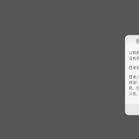
以崭
没有
登录
登录
得消
愿。
义务