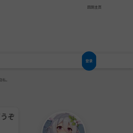
回到主页
登录
隐私。
貰うぞ