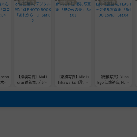
嫩模写真
嫩模写真
嫩模写真
con
【嫩模写真】Mai H
【嫩模写真】Mio Is
【嫩模写真】Yuna
 桜木心
orai 蓬莱舞, デジタ
hikawa 石川澪, 写
Ego 江籠裕奈, FLAS
集 「コ
ル限定 YJ PHOTO B
真集 「夏の夜の
Hデジタル写真集
.04
OOK 「あれか
夢」 Set.03
「ReI DO Love」 S
ら…」 Set.02
et.04