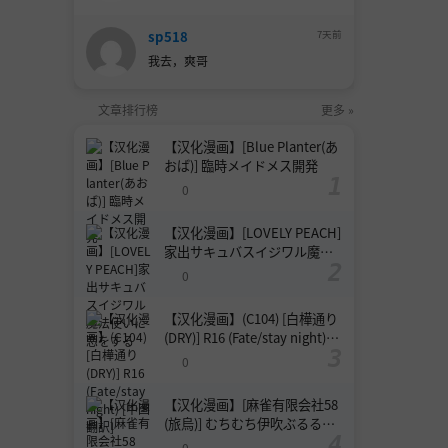
sp518
7天前
我去，爽哥
文章排行榜
更多 »
【汉化漫画】[Blue Planter(あ
おば)] 臨時メイドメス開発
0
【汉化漫画】[LOVELY PEACH]
家出サキュバスイジワル魔法
使いに恋をする
0
【汉化漫画】(C104) [白樺通り
(DRY)] R16 (Fate/stay night)
[中国翻訳]
0
【汉化漫画】[麻雀有限会社58
(旅烏)] むちむち伊吹ぶるるん
(Fate/Grand Order) [中国翻訳]
0