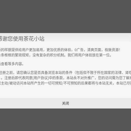
感谢您使用茶花小站
新的样貌提供给用户更加易用，更加优质的体验，0广告，清爽页面，极致资源！
条条框框的繁琐规矩，没有复杂的积分机制。我们将用户体验放在第一位。
后查看等多内容。
/注册之前，请您确认您是否具备浏览本站的条件（包括但不限于所在国家的法律、肾
）。注册后即代表同意[用户协议]中的条款，本站永不对外推广，您的访问需为您了解
您主动/被动访问本站所产生的一切可预知/不可预知的后果都将与本站无关，本站已尽
。
关闭