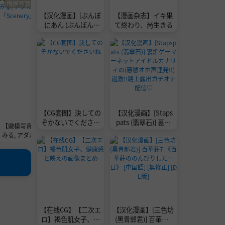
嫩模写真
嫩模写真
嫩模写真
嫩模写
【汉化漫画】[ぶんぼ
【漫画杂志】イキ果
にあん (ぶんぼん)]
て終わり、尚生きる
捨て猫の誘惑には誰
も勝てない [中国翻
訳] [DL版]
【CG套图】決しての
【汉化漫画】[Staps
ぞかないでください
pats (翡翠石)] 裏垢
【嫩模写真】MIRU
【嫩模写真】Ina En
【嫩模写真】Hikari
【嫩模写真
ね
ゲーマーネットアイ
みる, アダルト写真
ohara 榎原依那, FR
Aozora 青空ひかり,
awaguc
ドルカナリィの(悪態
集 「Scenery」 Se
IDAYデジタル写真
FRIDAYデジタル写
週プレ Ph
オホ声連発!!)過激!!
t.03
集 「スーパーノヴ
真集 「君とずっと
「新東京
路上露出ガチオナ配
ァ」 Set.02
Vol.1」 Set.03
ologue～
信♡
【在线CG】【二次エ
【汉化漫画】[三色坊
ロ】褐色肌女子、健
(黑青郎君)] 百華荘7