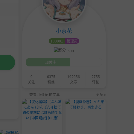
小茶花
100001
管理员
500
加关注
0
6375
192956
2755
关注
粉丝
文章
评论
查看 小茶花 的文章
更多 »