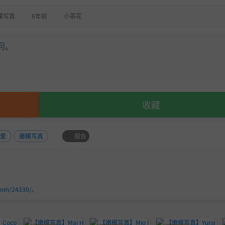
模写真
6年前
小茶花
问。
收藏
报告
可爱
嫩模写真
com/24330/
。