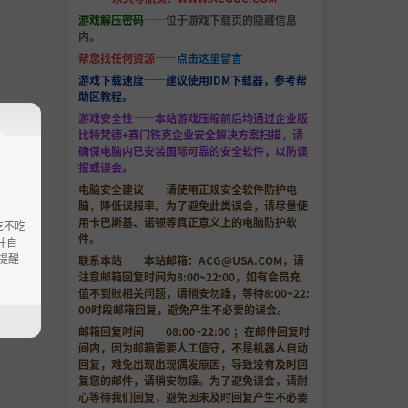
游戏解压密码
——位于游戏下载页的隐藏信息
内。
帮您找任何资源
——
点击这里留言
游戏下载速度——建议使用IDM下载器，参考帮
助区教程。
游戏安全性——本站游戏压缩前后均通过企业版
比特梵德+赛门铁克企业安全解决方案扫描，请
确保电脑内已安装国际可靠的安全软件，以防误
报或误会。
电脑安全建议——请使用正规安全软件防护电
脑，降低误报率。为了避免此类误会，请尽量使
用卡巴斯基、诺顿等真正意义上的电脑防护软
吃不吃
件。
并自
提醒
联系本站——本站邮箱：
ACG@USA.COM
，请
注意邮箱回复时间为8:00~22:00，如有会员充
值不到账相关问题，请稍安勿躁，等待8:00~22:
00时段邮箱回复，避免产生不必要的误会。
邮箱回复时间——08:00~22:00 ；在邮件回复时
间内，因为邮箱需要人工值守，不是机器人自动
回复，难免出现出现偶发原因，导致没有及时回
复您的邮件，请稍安勿躁。为了避免误会，请耐
心等待我们回复，避免因未及时回复产生不必要