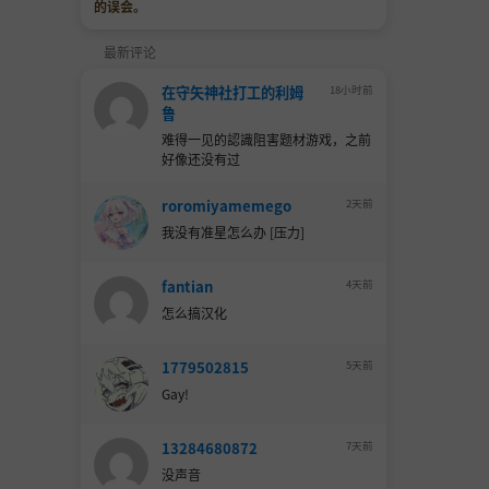
的误会。
最新评论
在守矢神社打工的利姆
18小时前
鲁
难得一见的認識阻害题材游戏，之前
好像还没有过
roromiyamemego
2天前
我没有准星怎么办 [压力]
fantian
4天前
怎么搞汉化
1779502815
5天前
Gay!
13284680872
7天前
没声音