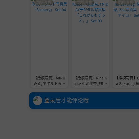
嫩模写真
嫩模写真
嫩模写真
【嫩模写真】MIRU
【嫩模写真】Rina K
【嫩模写真】Co
みる, アダルト写真
oike 小池里奈, FRID
a Sakuragi
集 「Scenery」 Se
AYデジタル写真集
菜, 2nd写真
t.04
「これからもずっ
コナイロ」 Set
登录后才能评论哦
と。」 Set.03