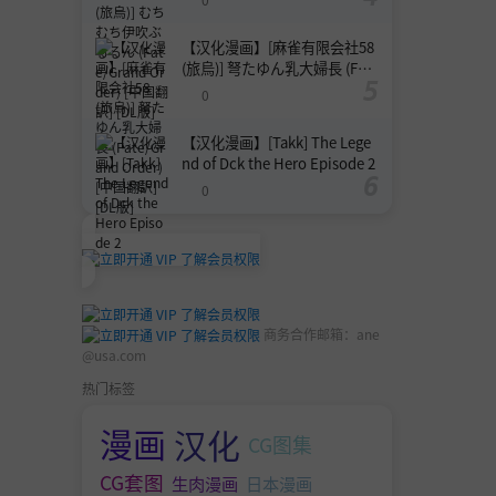
[DL版]
【汉化漫画】[麻雀有限会社58
(旅烏)] 弩たゆん乳大婦長 (Fat
e/Grand Order) [中国翻訳] [DL
0
版]
【汉化漫画】[Takk] The Lege
nd of Dck the Hero Episode 2
0
商务合作邮箱：
ane
@usa.com
热门标签
漫画
汉化
CG图集
CG套图
生肉漫画
日本漫画