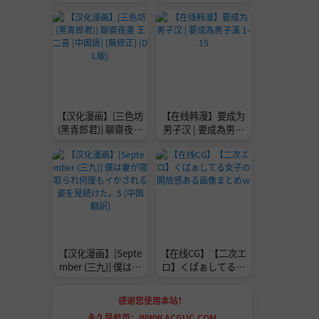
康感と映えの画像ま
《百華莊ののんびり
とめ
した一日》 [中国語]
[無修正] [DL版]
【汉化漫画】[三色坊
【在线韩漫】要成为
(黑青郎君)] 聊齋夜畫
男子汉 | 要成為男子
王二喜 [中国語] [無
漢 1-15
修正] [DL版]
【汉化漫画】[Septe
【在线CG】【二次エ
mber (三九)] 僕は妻
ロ】くぱぁしてる女
が寝取られ何度もイ
子の開放感ある画像
かされる姿を見続け
まとめｗ
感谢您使用本站！
た。5 [中国翻訳]
永久导航页：WWW.ACGUC.COM