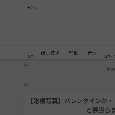
半次元
绘画技术
壁纸
音乐
首页
游戏大
本站
【嫩模写真】バレンタインか・
と夢膨ら