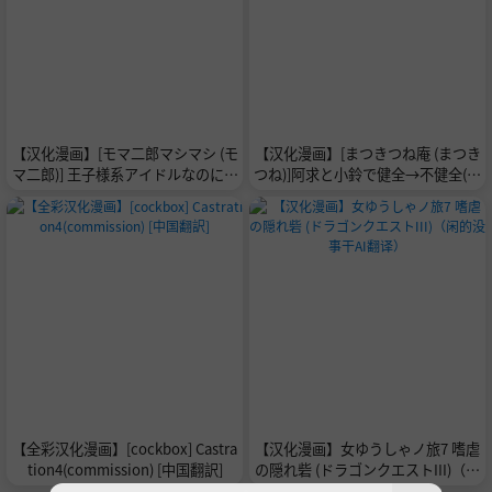
【汉化漫画】[モマ二郎マシマシ (モ
【汉化漫画】[まつきつね庵 (まつき
マ二郎)] 王子様系アイドルなのにメ
つね)]阿求と小鈴で健全→不健全(東
ンバーとレズセックスしちゃってご
方Project) [中国翻訳][DL版]
めんなさい♡〜イッたと認めるまで
連続絶頂楽屋編〜 [中国翻訳]
【全彩汉化漫画】[cockbox] Castra
【汉化漫画】女ゆうしゃノ旅7 嗜虐
tion4(commission) [中国翻訳]
の隠れ砦 (ドラゴンクエストIII)（闲
的没事干AI翻译）