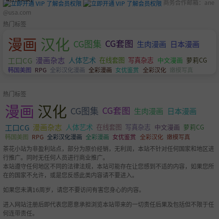
商务合作邮箱：
ane
@usa.com
热门标签
漫画
汉化
CG图集
CG套图
生肉漫画
日本漫画
工口CG
漫画杂志
人体艺术
萝莉CG
在线套图
写真杂志
中文漫画
韩国美图
RPG
全彩汉化漫画
全彩漫画
女优鉴赏
全彩汉化
嫩模写真
热门标签
漫画
汉化
CG图集
CG套图
生肉漫画
日本漫画
工口CG
漫画杂志
人体艺术
萝莉CG
在线套图
写真杂志
中文漫画
韩国美图
RPG
全彩汉化漫画
全彩漫画
女优鉴赏
全彩汉化
嫩模写真
茶花小站为非盈利站点，部分为原价经销，无利润，本站不针对任何国家和地区进
行推广。同时无任何人员进行商业推广。
本站遵守任何地区不同的法律法规，本站可能存在让您感到不适的内容，如果您所
在的国家不允许，或是您反感此类内容请不要进入。
如果您未满16周岁，请您不要访问有害您身心的内容。
进入网站注册后即代表您愿意承担浏览本站带来的一切责任后果及包括但不限于任
何连带责任。