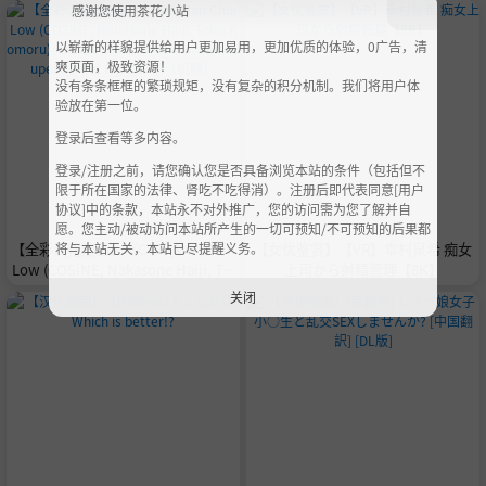
感谢您使用茶花小站
以崭新的样貌提供给用户更加易用，更加优质的体验，0广告，清
爽页面，极致资源！
没有条条框框的繁琐规矩，没有复杂的积分机制。我们将用户体
验放在第一位。
登录后查看等多内容。
登录/注册之前，请您确认您是否具备浏览本站的条件（包括但不
限于所在国家的法律、肾吃不吃得消）。注册后即代表同意[用户
协议]中的条款，本站永不对外推广，您的访问需为您了解并自
愿。您主动/被动访问本站所产生的一切可预知/不可预知的后果都
将与本站无关，本站已尽提醒义务。
【全彩汉化漫画】（C79) [Man Chin
【女优鉴赏】【VR】幸村泉希 痴女
Low (COSiNE, Nakasone Haiji, Toi
上司から射精管理【8K】
re Komoru)] Omanko-jou Chun-li
关闭
Kankin (Super Street Fighter 4)
（机翻）