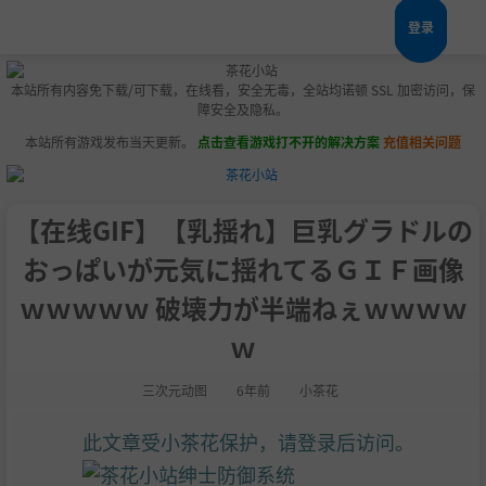
登录
本站所有内容免下载/可下载，在线看，安全无毒，全站均诺顿 SSL 加密访问，保
障安全及隐私。
本站所有游戏发布当天更新。
点击查看游戏打不开的解决方案
充值相关问题
【在线GIF】【乳揺れ】巨乳グラドルの
おっぱいが元気に揺れてるＧＩＦ画像
ｗｗｗｗｗ 破壊力が半端ねぇｗｗｗｗ
ｗ
三次元动图
6年前
小茶花
此文章受小茶花保护，请登录后访问。