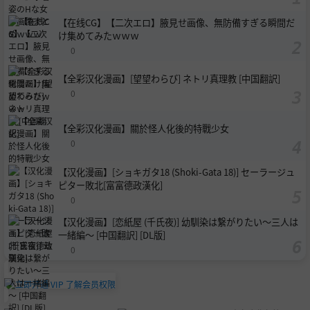
【在线CG】【二次エロ】腋見せ画像、無防備すぎる瞬間だ
け集めてみたｗｗｗ
0
【全彩汉化漫画】[望望わらび] ネトリ真理教 [中国翻訳]
0
【全彩汉化漫画】關於怪人化後的特戰少女
0
【汉化漫画】[ショキガタ18 (Shoki-Gata 18)] セーラージュ
ピター敗北[富富德政漢化]
0
【汉化漫画】[恋紙屋 (千氏夜)] 幼馴染は繋がりたい〜三人は
一緒編〜 [中国翻訳] [DL版]
0