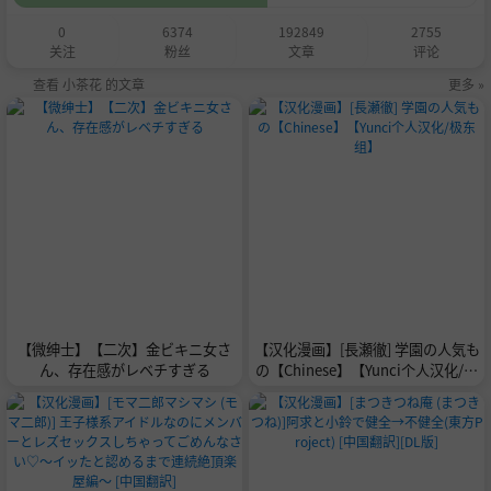
0
6374
192849
2755
关注
粉丝
文章
评论
查看 小茶花 的文章
更多 »
【微绅士】【二次】金ビキニ女さ
【汉化漫画】[長瀬徹] 学園の人気も
ん、存在感がレベチすぎる
の【Chinese】【Yunci个人汉化/极
东组】