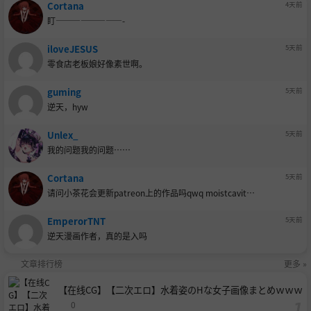
Cortana
4天前
盯————————-
iloveJESUS
5天前
零食店老板娘好像素世啊。
guming
5天前
逆天，hyw
Unlex_
5天前
我的问题我的问题……
Cortana
5天前
请问小茶花会更新patreon上的作品吗qwq moistcavit…
EmperorTNT
5天前
逆天漫画作者，真的是入吗
文章排行榜
更多 »
【在线CG】【二次エロ】水着姿のHな女子画像まとめｗｗｗ
0