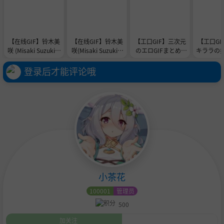
【在线GIF】铃木美
【在线GIF】铃木美
【工口GIF】三次元
【工口GI
咲 (Misaki Suzuki) -
咲(Misaki Suzuki) -
のエロGIFまとめ -
キララの
神里绫华 花时来信
想见你想见你想见你
その
gifまと
X1（绫华单人
存
登录后才能评论哦
小茶花
100001
管理员
500
加关注