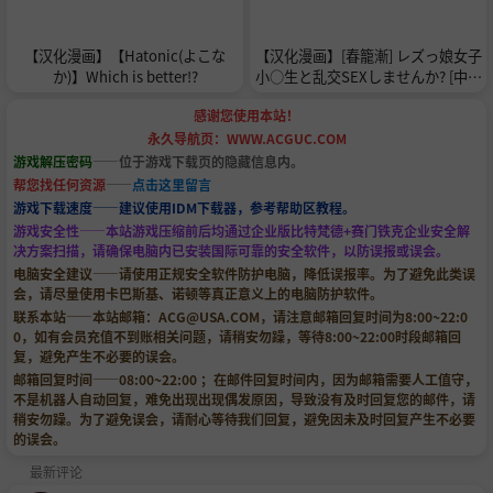
【汉化漫画】【Hatonic(よこな
【汉化漫画】[春籠漸] レズっ娘女子
か)】Which is better!?
小○生と乱交SEXしませんか? [中国
翻訳] [DL版]
感谢您使用本站！
永久导航页：WWW.ACGUC.COM
游戏解压密码
——位于游戏下载页的隐藏信息内。
帮您找任何资源
——
点击这里留言
游戏下载速度——建议使用IDM下载器，参考帮助区教程。
游戏安全性——本站游戏压缩前后均通过企业版比特梵德+赛门铁克企业安全解
决方案扫描，请确保电脑内已安装国际可靠的安全软件，以防误报或误会。
电脑安全建议——请使用正规安全软件防护电脑，降低误报率。为了避免此类误
会，请尽量使用卡巴斯基、诺顿等真正意义上的电脑防护软件。
联系本站——本站邮箱：
ACG@USA.COM
，请注意邮箱回复时间为8:00~22:0
0，如有会员充值不到账相关问题，请稍安勿躁，等待8:00~22:00时段邮箱回
复，避免产生不必要的误会。
邮箱回复时间——08:00~22:00 ；在邮件回复时间内，因为邮箱需要人工值守，
不是机器人自动回复，难免出现出现偶发原因，导致没有及时回复您的邮件，请
稍安勿躁。为了避免误会，请耐心等待我们回复，避免因未及时回复产生不必要
的误会。
最新评论