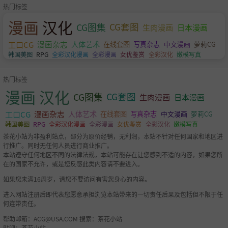
热门标签
漫画
汉化
CG图集
CG套图
生肉漫画
日本漫画
工口CG
漫画杂志
人体艺术
萝莉CG
在线套图
写真杂志
中文漫画
韩国美图
RPG
全彩汉化漫画
全彩漫画
女优鉴赏
全彩汉化
嫩模写真
热门标签
漫画
汉化
CG图集
CG套图
生肉漫画
日本漫画
工口CG
漫画杂志
人体艺术
萝莉CG
在线套图
写真杂志
中文漫画
韩国美图
RPG
全彩汉化漫画
全彩漫画
女优鉴赏
全彩汉化
嫩模写真
茶花小站为非盈利站点，部分为原价经销，无利润，本站不针对任何国家和地区进
行推广。同时无任何人员进行商业推广。
本站遵守任何地区不同的法律法规，本站可能存在让您感到不适的内容，如果您所
在的国家不允许，或是您反感此类内容请不要进入。
如果您未满16周岁，请您不要访问有害您身心的内容。
进入网站注册后即代表您愿意承担浏览本站带来的一切责任后果及包括但不限于任
何连带责任。
帮助邮箱：
ACG@USA.COM
搜索：茶花小站
贴吧：茶花小站