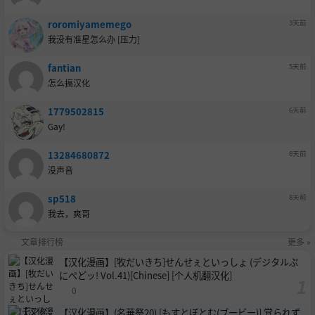
roromiyamemego
3天前
我没有准星怎么办 [压力]
fantian
5天前
怎么搞汉化
1779502815
6天前
Gay!
13284680872
8天前
没声音
sp518
8天前
我去，爽哥
文章排行榜
更多 »
【汉化漫画】[牧だいきち]せんせぇといっしょ (デジタルぷ
にぺどッ! Vol.41)[Chinese] [个人机翻汉化]
0
【汉化漫画】(名華祭20) [もすとぼとむ(ブービー)] 覚られず