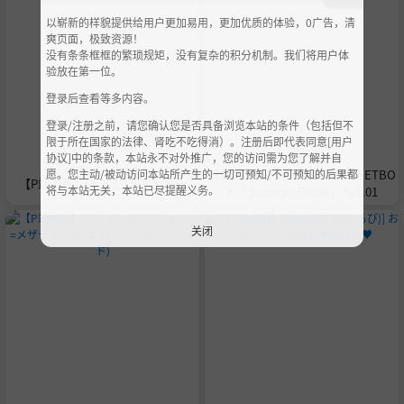
以崭新的样貌提供给用户更加易用，更加优质的体验，0广告，清
爽页面，极致资源！
没有条条框框的繁琐规矩，没有复杂的积分机制。我们将用户体
验放在第一位。
登录后查看等多内容。
登录/注册之前，请您确认您是否具备浏览本站的条件（包括但不
限于所在国家的法律、肾吃不吃得消）。注册后即代表同意[用户
协议]中的条款，本站永不对外推广，您的访问需为您了解并自
愿。您主动/被动访问本站所产生的一切可预知/不可预知的后果都
【韩国美图】Myua 뮤아, SWEETBO
【P站美图】[ますだ] BigDogs🐶
将与本站无关，本站已尽提醒义务。
X 「Summer Break」 Set.01
关闭