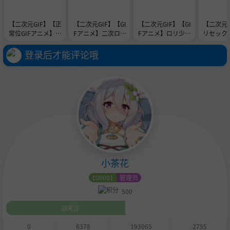
【二次元GIF】【正
【二次元GIF】【GI
【二次元GIF】【GI
【二次元G
常位GIFアニメ】ロ
Fアニメ】二次ロリ
Fアニメ】ロリ少女
リセックス
リ少女と見つめあい
少女とセックスして
を複数人の男性や男
Fアニメ
ラブラブセックスし
いる気持ちよさそう
根で性のおもちゃに
少女と激
登录后才能评论哦
てる正常位ロリセッ
なエロGIFアニメー
してるロリ輪姦レイ
ン運動を
クスGIFアニメーシ
ション
プ中のエロGIFアニ
セックスの
ョン
メを集めてみた！
メ二次
小茶花
100001
管理员
500
加关注
0
6378
193065
2755