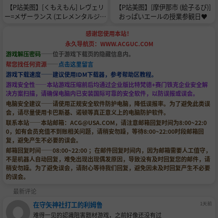
【P站美图】[くもえもん] レヴェリ
【P站美图】[摩伊那市 (絵子るび)]
ー=メザーランス (エレメンタルジェ
おっぱいエールの授業参観日♥
レイド)
感谢您使用本站！
永久导航页：WWW.ACGUC.COM
游戏解压密码
——位于游戏下载页的隐藏信息内。
帮您找任何资源
——
点击这里留言
游戏下载速度——建议使用IDM下载器，参考帮助区教程。
游戏安全性——本站游戏压缩前后均通过企业版比特梵德+赛门铁克企业安全解
决方案扫描，请确保电脑内已安装国际可靠的安全软件，以防误报或误会。
电脑安全建议——请使用正规安全软件防护电脑，降低误报率。为了避免此类误
会，请尽量使用卡巴斯基、诺顿等真正意义上的电脑防护软件。
联系本站——本站邮箱：
ACG@USA.COM
，请注意邮箱回复时间为8:00~22:0
0，如有会员充值不到账相关问题，请稍安勿躁，等待8:00~22:00时段邮箱回
复，避免产生不必要的误会。
邮箱回复时间——08:00~22:00 ；在邮件回复时间内，因为邮箱需要人工值守，
不是机器人自动回复，难免出现出现偶发原因，导致没有及时回复您的邮件，请
稍安勿躁。为了避免误会，请耐心等待我们回复，避免因未及时回复产生不必要
的误会。
最新评论
在守矢神社打工的利姆鲁
1天前
难得一见的認識阻害题材游戏，之前好像还没有过