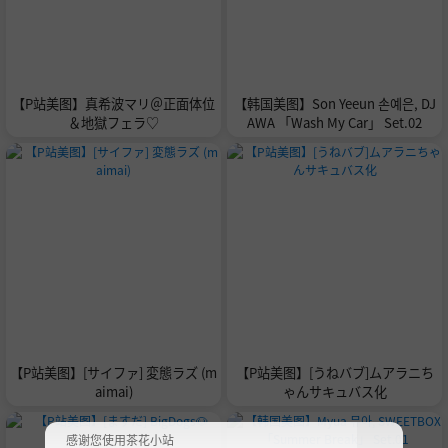
【P站美图】真希波マリ＠正面体位
【韩国美图】Son Yeeun 손예은, DJ
＆地獄フェラ♡
AWA 「Wash My Car」 Set.02
【P站美图】[サイファ] 変態ラズ (m
【P站美图】[うねバブ]ムアラニち
aimai)
ゃんサキュバス化
感谢您使用茶花小站