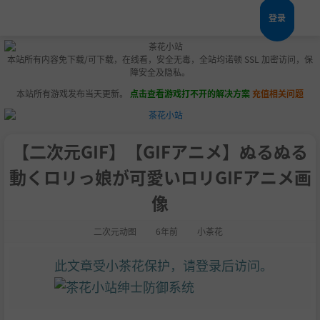
登录
本站所有内容免下载/可下载，在线看，安全无毒，全站均诺顿 SSL 加密访问，保
障安全及隐私。
本站所有游戏发布当天更新。
点击查看游戏打不开的解决方案
充值相关问题
【二次元GIF】【GIFアニメ】ぬるぬる
動くロリっ娘が可愛いロリGIFアニメ画
像
二次元动图
6年前
小茶花
此文章受小茶花保护，请登录后访问。