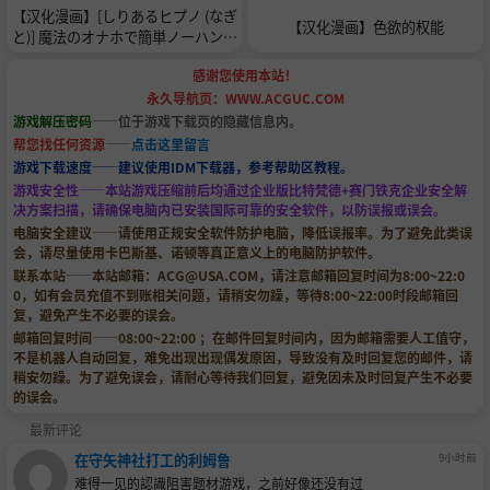
【汉化漫画】[しりあるヒプノ (なぎ
【汉化漫画】色欲的权能
と)] 魔法のオナホで簡単ノーハンド
射精 [中国翻訳]
感谢您使用本站！
永久导航页：WWW.ACGUC.COM
游戏解压密码
——位于游戏下载页的隐藏信息内。
帮您找任何资源
——
点击这里留言
游戏下载速度——建议使用IDM下载器，参考帮助区教程。
游戏安全性——本站游戏压缩前后均通过企业版比特梵德+赛门铁克企业安全解
决方案扫描，请确保电脑内已安装国际可靠的安全软件，以防误报或误会。
电脑安全建议——请使用正规安全软件防护电脑，降低误报率。为了避免此类误
会，请尽量使用卡巴斯基、诺顿等真正意义上的电脑防护软件。
联系本站——本站邮箱：
ACG@USA.COM
，请注意邮箱回复时间为8:00~22:0
0，如有会员充值不到账相关问题，请稍安勿躁，等待8:00~22:00时段邮箱回
复，避免产生不必要的误会。
邮箱回复时间——08:00~22:00 ；在邮件回复时间内，因为邮箱需要人工值守，
不是机器人自动回复，难免出现出现偶发原因，导致没有及时回复您的邮件，请
稍安勿躁。为了避免误会，请耐心等待我们回复，避免因未及时回复产生不必要
的误会。
最新评论
在守矢神社打工的利姆鲁
9小时前
难得一见的認識阻害题材游戏，之前好像还没有过