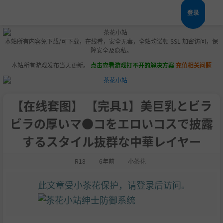
登录
本站所有内容免下载/可下载，在线看，安全无毒，全站均诺顿 SSL 加密访问，保
障安全及隐私。
本站所有游戏发布当天更新。
点击查看游戏打不开的解决方案
充值相关问题
【在线套图】 【完具1】美巨乳とビラ
ビラの厚いマ●コをエロいコスで披露
するスタイル抜群な中華レイヤー
R18
6年前
小茶花
此文章受小茶花保护，请登录后访问。