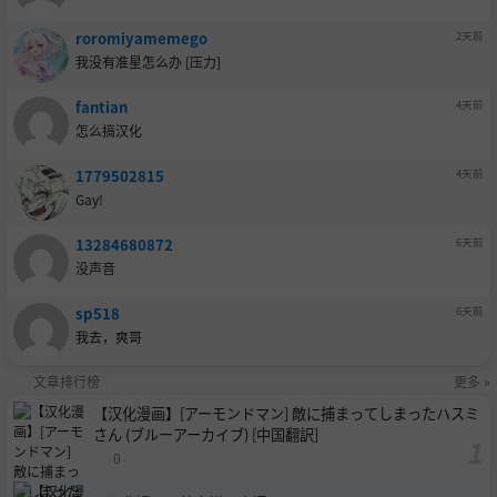
roromiyamemego
2天前
我没有准星怎么办 [压力]
fantian
4天前
怎么搞汉化
1779502815
4天前
Gay!
13284680872
6天前
没声音
sp518
6天前
我去，爽哥
文章排行榜
更多 »
【汉化漫画】[アーモンドマン] 敵に捕まってしまったハスミ
さん (ブルーアーカイブ) [中国翻訳]
0