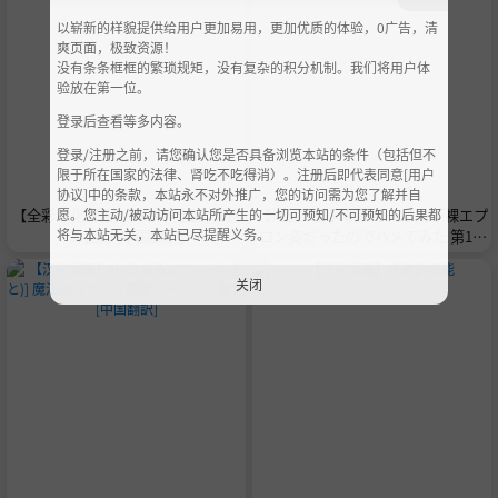
以崭新的样貌提供给用户更加易用，更加优质的体验，0广告，清
爽页面，极致资源！
没有条条框框的繁琐规矩，没有复杂的积分机制。我们将用户体
验放在第一位。
登录后查看等多内容。
登录/注册之前，请您确认您是否具备浏览本站的条件（包括但不
限于所在国家的法律、肾吃不吃得消）。注册后即代表同意[用户
协议]中的条款，本站永不对外推广，您的访问需为您了解并自
愿。您主动/被动访问本站所产生的一切可预知/不可预知的后果都
【全彩汉化漫画】[蹄鉄騎士団] 淫惑
【漫画杂志】朝起きたら妹が裸エプ
将与本站无关，本站已尽提醒义务。
の回廊 [中国翻訳]
ロン姿だったのでハメてみた 第1-1
9話
关闭