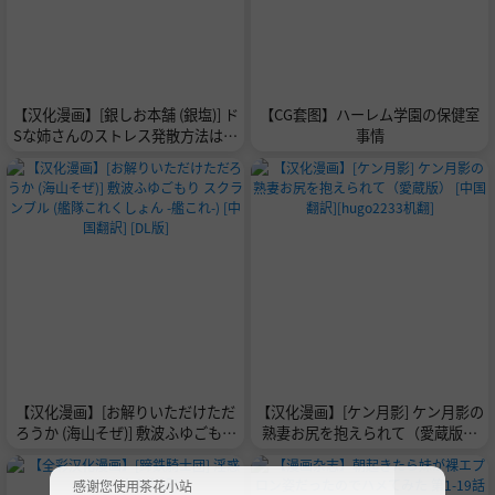
【汉化漫画】[銀しお本舗 (銀塩)] ド
【CG套图】ハーレム学園の保健室
Sな姉さんのストレス発散方法は、
事情
実弟の僕を拘束してバッコバコにオ
ナニーセックスすることです。[星
空AI汉化]
【汉化漫画】[お解りいただけただ
【汉化漫画】[ケン月影] ケン月影の
ろうか (海山そぜ)] 敷波ふゆごもり
熟妻お尻を抱えられて（愛蔵版）
スクランブル (艦隊これくしょん -
[中国翻訳][hugo2233机翻]
艦これ-) [中国翻訳] [DL版]
感谢您使用茶花小站