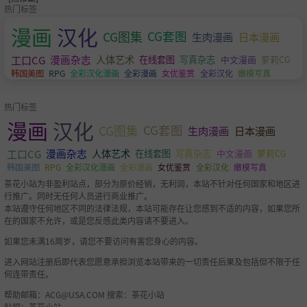
热门标签
漫画
汉化
CG图集
CG套图
生肉漫画
日本漫画
工口CG
漫画杂志
人体艺术
萝莉CG
在线套图
写真杂志
中文漫画
韩国美图
RPG
全彩汉化漫画
全彩漫画
女优鉴赏
全彩汉化
嫩模写真
热门标签
漫画
汉化
CG图集
CG套图
生肉漫画
日本漫画
工口CG
漫画杂志
人体艺术
萝莉CG
在线套图
写真杂志
中文漫画
韩国美图
RPG
全彩汉化漫画
全彩漫画
女优鉴赏
全彩汉化
嫩模写真
茶花小站为非盈利站点，部分为原价经销，无利润，本站不针对任何国家和地区进
行推广。同时无任何人员进行商业推广。
本站遵守任何地区不同的法律法规，本站可能存在让您感到不适的内容，如果您所
在的国家不允许，或是您反感此类内容请不要进入。
如果您未满16周岁，请您不要访问有害您身心的内容。
进入网站注册后即代表您愿意承担浏览本站带来的一切责任后果及包括但不限于任
何连带责任。
帮助邮箱：
ACG@USA.COM
搜索：茶花小站
贴吧：茶花小站