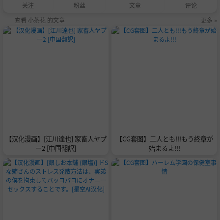
关注
粉丝
文章
评论
查看 小茶花 的文章
更多 »
【汉化漫画】[江川達也] 家畜人ヤプ
【CG套图】二人とも!!!もう終章が
ー2 [中国翻訳]
始まるよ!!!