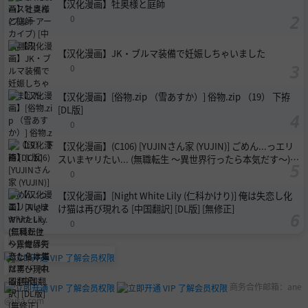
【汉化漫画】牡奥様と庭師
0
【汉化漫画】JK・ブルマ装備で妊娠しちゃいました
0
【汉化漫画】[俗物.zip （雪あすか）] 俗物.zip （19） 下拵
[DL版]
0
【汉化漫画】(C106) [YUJINさん家 (YUJIN)] ごめん...っエリ
スいまヤリたい... (無職転生 ～異世界行ったら本気だす～)
[中国翻訳]
0
【汉化漫画】[Night White Lily (仁科かけり)] 俺は失恋し化
け猫は再び現れる [中国翻訳] [DL版] [無修正]
0
商务合作邮箱：
ane
@usa.com