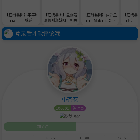
【在线套图】年年N
【在线套图】星澜是
【在线套图】钛合金
【在线套图
nian – 一抹蓝
澜澜叫澜妹呀 – 相思
TiTi – Makima Chai
i玉汇 –
nsaw Man
登录后才能评论哦
小茶花
100001
管理员
500
加关注
0
6376
193065
2755