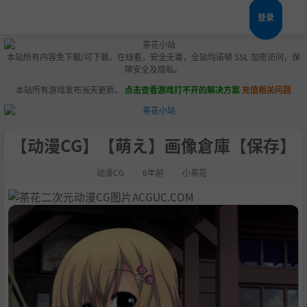
登录
本站所有内容免下载/可下载，在线看，安全无毒，全站均诺顿 SSL 加密访问，保
障安全及隐私。
本站所有游戏发布当天更新。
点击查看游戏打不开的解决方案
充值相关问题
【动漫CG】【萌え】画像倉庫【保存】
动漫CG
6年前
小茶花