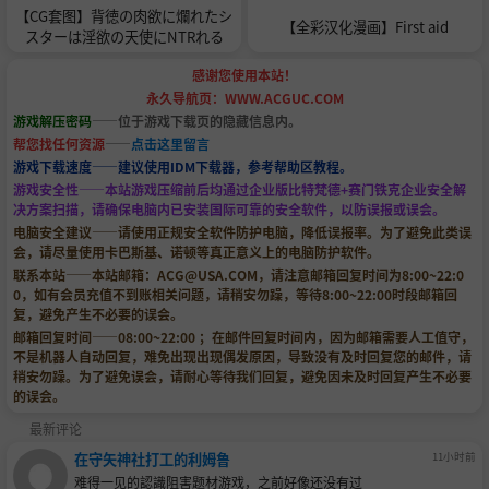
【CG套图】背徳の肉欲に爛れたシ
【全彩汉化漫画】First aid
スターは淫欲の天使にNTRれる
感谢您使用本站！
永久导航页：WWW.ACGUC.COM
游戏解压密码
——位于游戏下载页的隐藏信息内。
帮您找任何资源
——
点击这里留言
游戏下载速度——建议使用IDM下载器，参考帮助区教程。
游戏安全性——本站游戏压缩前后均通过企业版比特梵德+赛门铁克企业安全解
决方案扫描，请确保电脑内已安装国际可靠的安全软件，以防误报或误会。
电脑安全建议——请使用正规安全软件防护电脑，降低误报率。为了避免此类误
会，请尽量使用卡巴斯基、诺顿等真正意义上的电脑防护软件。
联系本站——本站邮箱：
ACG@USA.COM
，请注意邮箱回复时间为8:00~22:0
0，如有会员充值不到账相关问题，请稍安勿躁，等待8:00~22:00时段邮箱回
复，避免产生不必要的误会。
邮箱回复时间——08:00~22:00 ；在邮件回复时间内，因为邮箱需要人工值守，
不是机器人自动回复，难免出现出现偶发原因，导致没有及时回复您的邮件，请
稍安勿躁。为了避免误会，请耐心等待我们回复，避免因未及时回复产生不必要
的误会。
最新评论
在守矢神社打工的利姆鲁
11小时前
难得一见的認識阻害题材游戏，之前好像还没有过