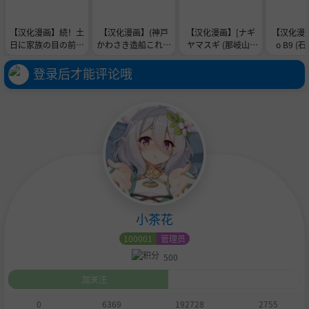
【汉化漫画】続！土
【汉化漫画】(神戸
【汉化漫画】[ナギ
【汉化漫画】
日に家族の目の前で
かわさき造船これく
ヤマスギ (那岐山)]
o B9 
犯され続けた母親
しょん8) [お解りい
プリキュア陵辱16
ケ)] 洞
ただけただろうか
あげは (ひろがるス
ォッシング
登录后才能评论哦
(海山そぜ)] 敷波サ
カイ!プリキュア)
[中国翻訳]
マーバケーション
[中国翻訳] [DL版]
(艦隊これくしょん -
艦これ-) [中国翻訳]
小茶花
100001
管理员
500
加关注
0
6369
192728
2755