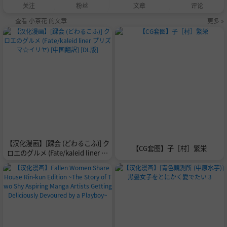
关注
粉丝
文章
评论
查看 小茶花 的文章
更多 »
【汉化漫画】[踝会 (どわるこふ)] ク
【CG套图】子［村］繁栄
ロエのグルメ (Fate/kaleid liner プ
リズマ☆イリヤ) [中国翻訳] [DL版]