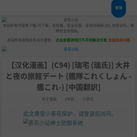
登录
本站所有内容免下载/可下载，在线看，安全无毒，全站均诺顿 SSL 加密访问，保
障安全及隐私。
本站所有游戏发布当天更新。
点击查看游戏打不开的解决方案
充值相关问题
【汉化漫画】(C94) [瑞宅 (瑞氏)] 大井
と夜の旅館デート (艦隊これくしょん -
艦これ-) [中国翻訳]
中文漫画
6年前
小茶花
此文章受小茶花保护，请登录后访问。