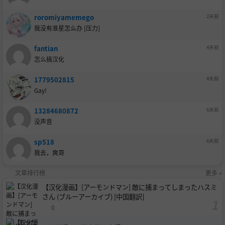
roromiyamemego
2天前
我没有准星怎么办 [压力]
fantian
4天前
怎么搞汉化
1779502815
4天前
Gay!
13284680872
6天前
没声音
sp518
6天前
我去，爽哥
文章排行榜
更多 »
【汉化漫画】[アーモンドマン] 敵に捕まってしまったハスミ
さん (ブルーアーカイブ) [中国翻訳]
0