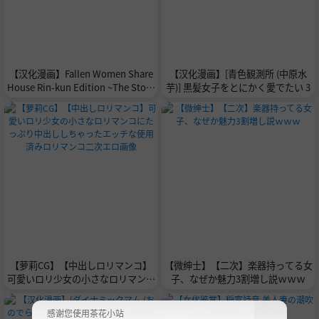
【汉化漫画】Fallen Women Share
【汉化漫画】[青色観測所 (中原水
House Rin-kun Edition ~The Story
芋)] 黒髪女子をとにかく愛でたい 3
of Two Shy Aspiring Manga Artists
Getting Deliciously Devoured by a
Playboy~
【萝莉CG】【中出しロリマンコ】
【微绅士】【二次】楽器持ってる女
可愛いロリ少女の小さなロリマンコ
子、なぜか魅力3割増し説ｗｗｗ
にたっぷり中出ししちゃったエッチ
な使用済みロリマンコ二次エロ画像
感谢您使用茶花小站