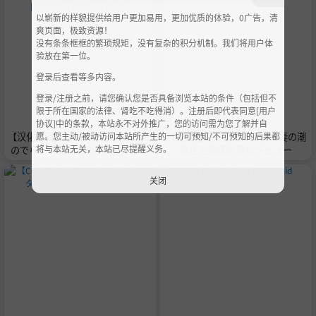
以崭新的样貌提供给用户更加易用，更加优质的体验，0广告，清
爽页面，极致资源！
没有条条框框的繁琐规矩，没有复杂的积分机制。我们将用户体
验放在第一位。
登录后查看等多内容。
登录/注册之前，请您确认您是否具备浏览本站的条件（包括但不
限于所在国家的法律、肾吃不吃得消）。注册后即代表同意[用户
协议]中的条款，本站永不对外推广，您的访问需为您了解并自
愿。您主动/被动访问本站所产生的一切可预知/不可预知的后果都
【汉化漫画】[ダイナミックマム (お
【女优鉴赏】稲富詩音 美人妻の潮
将与本站无关，本站已尽提醒义务。
のでら、うに18)] 夏とおばさん 総
吹きと連続絶頂AVデビュー
集編 [中国翻訳] [無修正] [DL版]
关闭