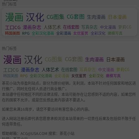
热门标签
漫画
汉化
CG图集
CG套图
生肉漫画
日本漫画
工口CG
漫画杂志
人体艺术
萝莉CG
在线套图
写真杂志
中文漫画
韩国美图
RPG
全彩汉化漫画
全彩漫画
女优鉴赏
全彩汉化
嫩模写真
热门标签
漫画
汉化
CG图集
CG套图
生肉漫画
日本漫画
工口CG
漫画杂志
人体艺术
萝莉CG
在线套图
写真杂志
中文漫画
韩国美图
RPG
全彩汉化漫画
全彩漫画
女优鉴赏
全彩汉化
嫩模写真
茶花小站为非盈利站点，部分为原价经销，无利润，本站不针对任何国家和地区进
行推广。同时无任何人员进行商业推广。
本站遵守任何地区不同的法律法规，本站可能存在让您感到不适的内容，如果您所
在的国家不允许，或是您反感此类内容请不要进入。
如果您未满16周岁，请您不要访问有害您身心的内容。
进入网站注册后即代表您愿意承担浏览本站带来的一切责任后果及包括但不限于任
何连带责任。
帮助邮箱：
ACG@USA.COM
搜索：茶花小站
贴吧：茶花小站