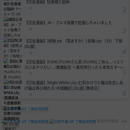
【汉化漫画】牡奥様と庭師
0
【汉化漫画】JK・ブルマ装備で妊娠しちゃいました
0
【汉化漫画】[俗物.zip （雪あすか）] 俗物.zip （19） 下拵
[DL版]
0
【汉化漫画】(C106) [YUJINさん家 (YUJIN)] ごめん...っエリ
スいまヤリたい... (無職転生 ～異世界行ったら本気だす～)
[中国翻訳]
0
【汉化漫画】[Night White Lily (仁科かけり)] 俺は失恋し化
け猫は再び現れる [中国翻訳] [DL版] [無修正]
0
商务合作邮箱：
ane
@usa.com