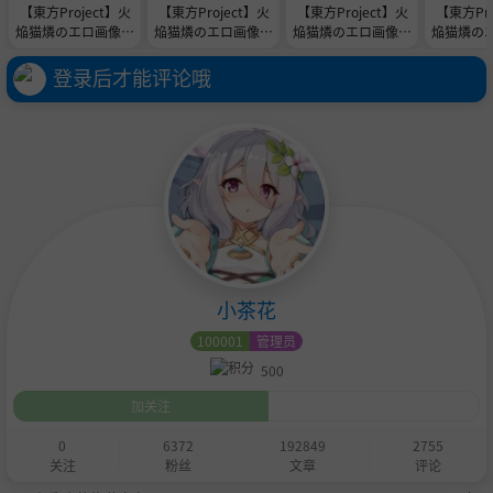
【東方Project】火
【東方Project】火
【東方Project】火
【東方Pro
焔猫燐のエロ画像
焔猫燐のエロ画像
焔猫燐のエロ画像
焔猫燐の
その６ こんな記事
その５ こんな記事
その４ こんな記事
その３ 
もあるよ！
もあるよ！
もあるよ！
もあ
登录后才能评论哦
小茶花
100001
管理员
500
加关注
0
6372
192849
2755
关注
粉丝
文章
评论