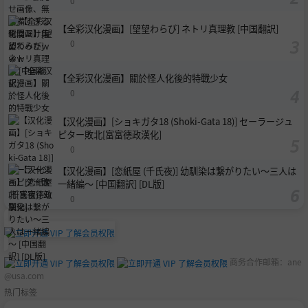
0
【全彩汉化漫画】[望望わらび] ネトリ真理教 [中国翻訳]
0
【全彩汉化漫画】關於怪人化後的特戰少女
0
【汉化漫画】[ショキガタ18 (Shoki-Gata 18)] セーラージュ
ピター敗北[富富德政漢化]
0
【汉化漫画】[恋紙屋 (千氏夜)] 幼馴染は繋がりたい〜三人は
一緒編〜 [中国翻訳] [DL版]
0
商务合作邮箱：
ane
@usa.com
热门标签