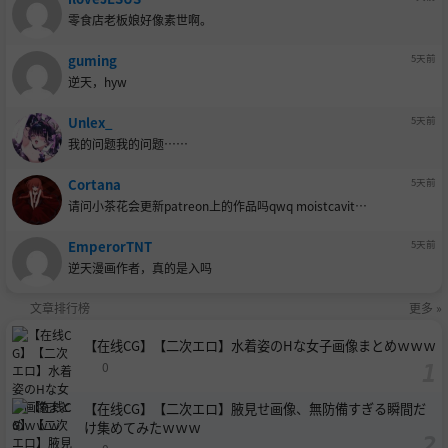
零食店老板娘好像素世啊。
guming
5天前
逆天，hyw
Unlex_
5天前
我的问题我的问题……
Cortana
5天前
请问小茶花会更新patreon上的作品吗qwq moistcavit…
EmperorTNT
5天前
逆天漫画作者，真的是入吗
文章排行榜
更多 »
【在线CG】【二次エロ】水着姿のHな女子画像まとめｗｗｗ
0
【在线CG】【二次エロ】腋見せ画像、無防備すぎる瞬間だ
け集めてみたｗｗｗ