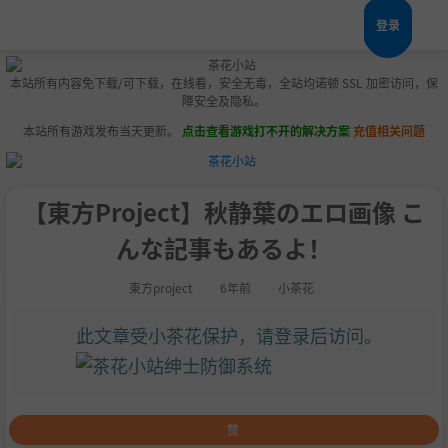
登录
本站所有内容免下载/可下载，在线看，安全无毒，全站均诺顿 SSL 加密访问，保
障安全及隐私。
本站所有游戏发布当天更新。
点击查看游戏打不开的解决方案
充值相关问题
【東方Project】秋静葉のエロ画像 こ
んな記事もあるよ！
東方project
6年前
小茶花
此文章受小茶花保护，请登录后访问。
赞