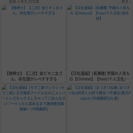
查看 小茶花 的文章
更多 »
【微绅士】【二次】金ビキニ女さ
【汉化漫画】[長瀬徹] 学園の人気も
ん、存在感がレベチすぎる
の【Chinese】【Yunci个人汉化/极
东组】