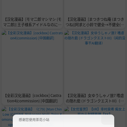
【汉化漫画】[モマ二郎マシマシ (モ
【汉化漫画】[まつきつね庵 (まつき
マ二郎)] 王子様系アイドルなのにメ
つね)]阿求と小鈴で健全→不健全(東
ンバーとレズセックスしちゃってご
方Project) [中国翻訳][DL版]
めんなさい♡〜イッたと認めるまで
連続絶頂楽屋編〜 [中国翻訳]
【全彩汉化漫画】[cockbox] Castra
【汉化漫画】女ゆうしゃノ旅7 嗜虐
tion4(commission) [中国翻訳]
の隠れ砦 (ドラゴンクエストIII)（闲
的没事干AI翻译）
感谢您使用茶花小站