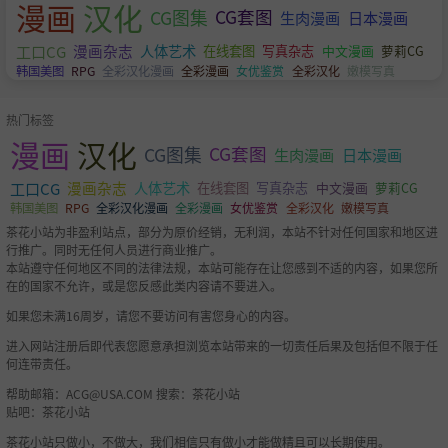
漫画
汉化
CG图集
CG套图
生肉漫画
日本漫画
工口CG
漫画杂志
人体艺术
萝莉CG
在线套图
写真杂志
中文漫画
韩国美图
RPG
全彩汉化漫画
全彩漫画
女优鉴赏
全彩汉化
嫩模写真
热门标签
漫画
汉化
CG图集
CG套图
生肉漫画
日本漫画
工口CG
漫画杂志
人体艺术
萝莉CG
在线套图
写真杂志
中文漫画
韩国美图
RPG
全彩汉化漫画
全彩漫画
女优鉴赏
全彩汉化
嫩模写真
茶花小站为非盈利站点，部分为原价经销，无利润，本站不针对任何国家和地区进
行推广。同时无任何人员进行商业推广。
本站遵守任何地区不同的法律法规，本站可能存在让您感到不适的内容，如果您所
在的国家不允许，或是您反感此类内容请不要进入。
如果您未满16周岁，请您不要访问有害您身心的内容。
进入网站注册后即代表您愿意承担浏览本站带来的一切责任后果及包括但不限于任
何连带责任。
帮助邮箱：
ACG@USA.COM
搜索：茶花小站
贴吧：茶花小站
茶花小站只做小，不做大，我们相信只有做小才能做精且可以长期使用。