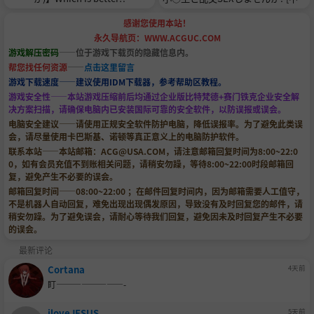
翻訳] [DL版]
感谢您使用本站！
永久导航页：WWW.ACGUC.COM
游戏解压密码
——位于游戏下载页的隐藏信息内。
帮您找任何资源
——
点击这里留言
游戏下载速度——建议使用IDM下载器，参考帮助区教程。
游戏安全性——本站游戏压缩前后均通过企业版比特梵德+赛门铁克企业安全解
决方案扫描，请确保电脑内已安装国际可靠的安全软件，以防误报或误会。
电脑安全建议——请使用正规安全软件防护电脑，降低误报率。为了避免此类误
会，请尽量使用卡巴斯基、诺顿等真正意义上的电脑防护软件。
联系本站——本站邮箱：
ACG@USA.COM
，请注意邮箱回复时间为8:00~22:0
0，如有会员充值不到账相关问题，请稍安勿躁，等待8:00~22:00时段邮箱回
复，避免产生不必要的误会。
邮箱回复时间——08:00~22:00 ；在邮件回复时间内，因为邮箱需要人工值守，
不是机器人自动回复，难免出现出现偶发原因，导致没有及时回复您的邮件，请
稍安勿躁。为了避免误会，请耐心等待我们回复，避免因未及时回复产生不必要
的误会。
最新评论
Cortana
4天前
盯————————-
iloveJESUS
5天前