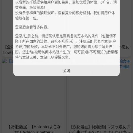
以崭新的样貌提供给用户更加易用，更加优质的体验，0广告，清
爽页面，极致资源！
没有条条框框的繁琐规矩，没有复杂的积分机制。我们将用户体
验放在第一位。
登录后查看等多内容。
登录/注册之前，请您确认您是否具备浏览本站的条件（包括但不
限于所在国家的法律、肾吃不吃得消）。注册后即代表同意[用户
协议]中的条款，本站永不对外推广，您的访问需为您了解并自
【全彩汉化漫画】（C79) [Man Chin
【女优鉴赏】【VR】幸村泉希 痴女
愿。您主动/被动访问本站所产生的一切可预知/不可预知的后果都
Low (COSiNE, Nakasone Haiji, Toi
上司から射精管理【8K】
将与本站无关，本站已尽提醒义务。
re Komoru)] Omanko-jou Chun-li
Kankin (Super Street Fighter 4)
（机翻）
关闭
【汉化漫画】【Hatonic(よこな
【汉化漫画】[春籠漸] レズっ娘女子
か)】Which is better!?
小○生と乱交SEXしませんか? [中国