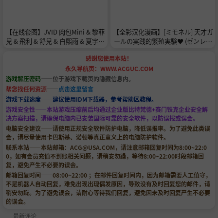
【在线套图】JVID 肉包Mini & 黎菲
【全彩汉化漫画】[ミモネル] 天才ガ
兒 & 飛利 & 舒兒 & 白熙雨 & 夏宇奈
ールの実践的繁殖実験♥ (ゼンレス
& 韓棠 – 2021絕對最強感謝祭企劃.2
ゾーンゼロ) [中国翻訳]
感谢您使用本站！
4人性愛鮑魚遊戲 Set.03
永久导航页：WWW.ACGUC.COM
游戏解压密码
——位于游戏下载页的隐藏信息内。
帮您找任何资源
——
点击这里留言
游戏下载速度——建议使用IDM下载器，参考帮助区教程。
游戏安全性——本站游戏压缩前后均通过企业版比特梵德+赛门铁克企业安全解
决方案扫描，请确保电脑内已安装国际可靠的安全软件，以防误报或误会。
电脑安全建议——请使用正规安全软件防护电脑，降低误报率。为了避免此类误
会，请尽量使用卡巴斯基、诺顿等真正意义上的电脑防护软件。
联系本站——本站邮箱：
ACG@USA.COM
，请注意邮箱回复时间为8:00~22:0
0，如有会员充值不到账相关问题，请稍安勿躁，等待8:00~22:00时段邮箱回
复，避免产生不必要的误会。
邮箱回复时间——08:00~22:00 ；在邮件回复时间内，因为邮箱需要人工值守，
不是机器人自动回复，难免出现出现偶发原因，导致没有及时回复您的邮件，请
稍安勿躁。为了避免误会，请耐心等待我们回复，避免因未及时回复产生不必要
的误会。
最新评论