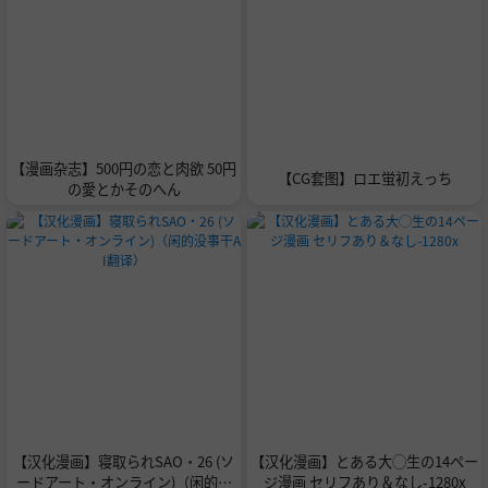
【漫画杂志】500円の恋と肉欲 50円
【CG套图】ロエ蛍初えっち
の愛とかそのへん
【汉化漫画】寝取られSAO・26 (ソ
【汉化漫画】とある大◯生の14ペー
ードアート・オンライン)（闲的没
ジ漫画 セリフあり＆なし-1280x