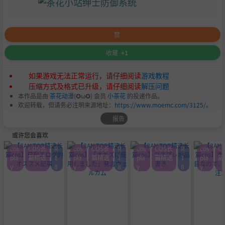
赞
收藏
+1
如果游戏无法正常运行，请仔细阅读
游戏教程
压缩方式及格式已升级，请仔细阅读
解压问题
本作品是由
茶花动漫
(✪ω✪) 会员
小茶花
的投递作品。
欢迎转载，但请务必注明来源地址：
https://www.moemc.com/3125/
。
报告
或许您会喜欢
cos
COS长
R
cos
COS长
R
cos
COS长
R
cos
C
pla
篇精选
1
pla
篇精选
1
pla
篇精选
1
pla
篇
y
8
y
8
y
8
y