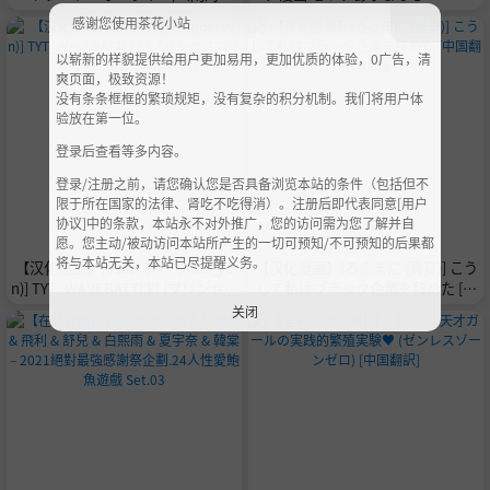
事干AI翻译）
感谢您使用茶花小站
以崭新的样貌提供给用户更加易用，更加优质的体验，0广告，清
爽页面，极致资源！
没有条条框框的繁琐规矩，没有复杂的积分机制。我们将用户体
验放在第一位。
登录后查看等多内容。
登录/注册之前，请您确认您是否具备浏览本站的条件（包括但不
限于所在国家的法律、肾吃不吃得消）。注册后即代表同意[用户
协议]中的条款，本站永不对外推广，您的访问需为您了解并自
愿。您主动/被动访问本站所产生的一切可预知/不可预知的后果都
将与本站无关，本站已尽提醒义务。
【汉化漫画】(C105) [TYT (mos_ye
【汉化漫画】[ろこまに (真夏)] こう
n)] TYT_WAVEBATTLE! (プリンセス
して私はブラック企業を辞めた [中
コネクト!Re:Dive) [中国翻訳]
国翻訳] [DL版]
关闭