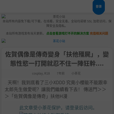
登录
本站所有内容免下载/可下载，在线看，安全无毒，全站均诺顿 SSL 加密访问，保
障安全及隐私。
本站所有游戏发布当天更新。
点击查看游戏打不开的解决方案
充值相关问题
佐賀偶像是傳奇變身「扶他殭屍」，變
態性慾一打開就忍不住一陣狂幹....
cosplay
,
R18
7年前
小茶花
天啊！我到底看了三小XDDD 究竟小櫻能不能跟幸
太郎先生做愛呢？讓我們繼續看下去！ 傳送門＞＞
＞「佐賀偶像是傳奇」扶他H漫
此文章受小茶花保护，请登录后访问。