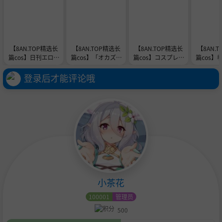
【8AN.TOP精选长
【8AN.TOP精选长
【8AN.TOP精选长
【8AN.
篇cos】日刊エログ
篇cos】「オカズに
篇cos】コスプレお
篇cos】
的オススメ記事
使用しました」発言
品書き
り目なの
ウェルカム
はご
登录后才能评论哦
小茶花
100001
管理员
500