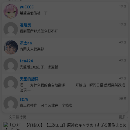
yuCCCC
1天前
希望這個能補一下
凌陵灵
1天前
我到厕所那关怎么打不开
凉太aa
4天前
有閑夫人倶楽部
tea424
4天前
完整版1.02出了，求更新
天堂的旋律
4天前
嗯……为什么我的会自动翻译……一开始出一瞬间日语 然后突然改成
汉语……
sz78
5天前
真正的神作，可与bs放在一个档次
文章排行榜
更多 »
【在线CG】【二次エロ】原神女キャラのHすぎる画像まとめ