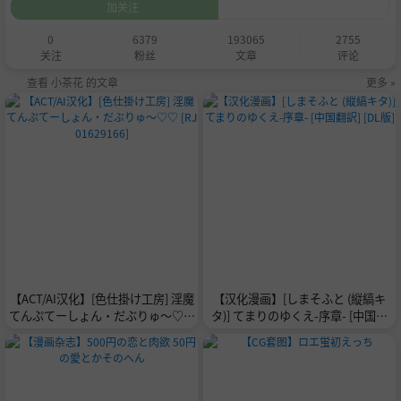
加关注
0
6379
193065
2755
关注
粉丝
文章
评论
查看 小茶花 的文章
更多 »
【ACT/AI汉化】[色仕掛け工房] 淫魔
【汉化漫画】[しまそふと (縦縞キ
てんぷてーしょん・だぶりゅ～♡♡
タ)] てまりのゆくえ-序章- [中国翻
[RJ01629166]
訳] [DL版]