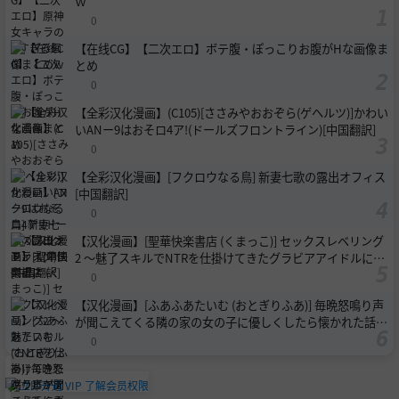
ｗ
0
【在线CG】【二次エロ】ボテ腹・ぽっこりお腹がHな画像ま
とめ
0
【全彩汉化漫画】(C105)[ささみやおおぞら(ゲヘルツ)]かわい
いANー9はおそロ4ア!(ドールズフロントライン)[中国翻訳]
0
【全彩汉化漫画】[フクロウなる鳥] 新妻七歌の露出オフィス
[中国翻訳]
0
【汉化漫画】[聖華快楽書店 (くまっこ)] セックスレベリング
2 ～魅了スキルでNTRを仕掛けてきたグラビアアイドルにガ
チ惚れされて溺愛JKと一緒にハーレム3Pする話～ [中国翻
0
訳] [DL版]
【汉化漫画】[ふあふあたいむ (おとぎりふあ)] 毎晩怒鳴り声
が聞こえてくる隣の家の女の子に優しくしたら懐かれた話
[中国翻訳] [DL版]
0