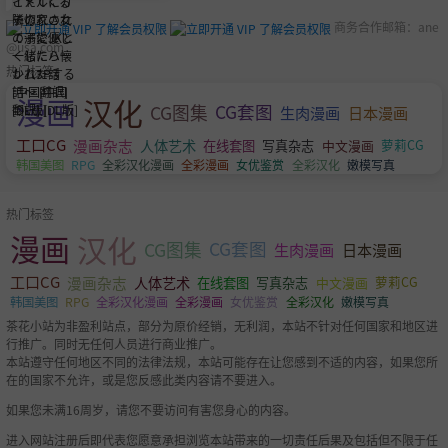
商务合作邮箱：
ane
@usa.com
热门标签
漫画
汉化
CG图集
CG套图
生肉漫画
日本漫画
工口CG
漫画杂志
人体艺术
萝莉CG
在线套图
写真杂志
中文漫画
韩国美图
RPG
全彩汉化漫画
全彩漫画
女优鉴赏
全彩汉化
嫩模写真
热门标签
漫画
汉化
CG图集
CG套图
生肉漫画
日本漫画
工口CG
漫画杂志
人体艺术
萝莉CG
在线套图
写真杂志
中文漫画
韩国美图
RPG
全彩汉化漫画
全彩漫画
女优鉴赏
全彩汉化
嫩模写真
茶花小站为非盈利站点，部分为原价经销，无利润，本站不针对任何国家和地区进
行推广。同时无任何人员进行商业推广。
本站遵守任何地区不同的法律法规，本站可能存在让您感到不适的内容，如果您所
在的国家不允许，或是您反感此类内容请不要进入。
如果您未满16周岁，请您不要访问有害您身心的内容。
进入网站注册后即代表您愿意承担浏览本站带来的一切责任后果及包括但不限于任