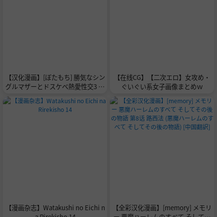
【汉化漫画】[ぼたもち] 勝気なシン
【在线CG】【二次エロ】女攻め・
グルマザーとドスケベ熱愛性交3 〜
ぐいぐい系女子画像まとめｗ
中出し求愛鬼ごっこ〜 [中国翻訳]
【漫画杂志】Watakushi no Eichi n
【全彩汉化漫画】[memory] メモリ
a Rirekisho 14
ー 悪魔ハーレムのすべて そしてそ