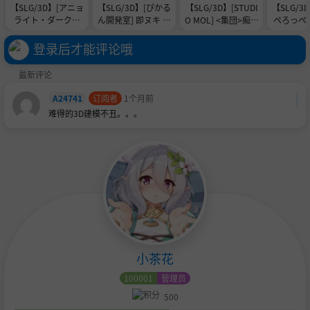
【SLG/3D】[アニョ
【SLG/3D】[ぴかる
【SLG/3D】[STUDI
【SLG/3
ライト・ダークネ
ん開発室] 即ヌキ タ
O MOL] <集団>痴○
ぺろっぺ]
ス] 異世界壁尻娼館
キナちゃんとエッチ
電車 [RJ01413810]
まいにち 
〜リアルタイム壁尻
-おてがるセックス
り見守る
登录后才能评论哦
経営シミュレーショ
シミュレータ3D- [R
活 ― [RJ0
ン〜 [RJ01566544]
J01651051]
最新评论
A24741
订阅者
1个月前
难得的3D建模不丑。。。
小茶花
100001
管理员
500