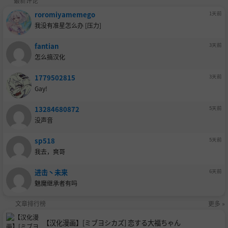
最新评论
roromiyamemego
1天前
我没有准星怎么办 [压力]
fantian
3天前
怎么搞汉化
1779502815
3天前
Gay!
13284680872
5天前
没声音
sp518
5天前
我去，爽哥
进击丶未来
6天前
魅魔继承者有吗
文章排行榜
更多 »
【汉化漫画】[ミブヨシカズ] 恋する大福ちゃん