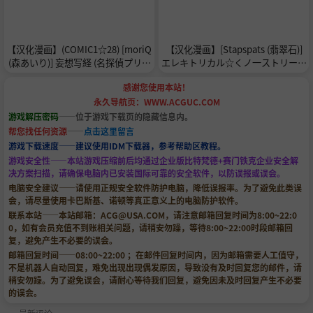
【汉化漫画】(COMIC1☆28) [moriQ
【汉化漫画】[Stapspats (翡翠石)]
(森あいり)] 妄想写経 (名探偵プリキ
エレキトリカル☆くノ一ストリーマ
ュア!) [中国翻訳]
ー・ナンジャモ 《潜入!!悪の組織》
感谢您使用本站！
～任務失敗!?快樂調教物語～ (ポケ
永久导航页：WWW.ACGUC.COM
ットモンスター スカーレット・バ
イオレット) [中国翻訳] [DL版]
游戏解压密码
——位于游戏下载页的隐藏信息内。
帮您找任何资源
——
点击这里留言
游戏下载速度——建议使用IDM下载器，参考帮助区教程。
游戏安全性——本站游戏压缩前后均通过企业版比特梵德+赛门铁克企业安全解
决方案扫描，请确保电脑内已安装国际可靠的安全软件，以防误报或误会。
电脑安全建议——请使用正规安全软件防护电脑，降低误报率。为了避免此类误
会，请尽量使用卡巴斯基、诺顿等真正意义上的电脑防护软件。
联系本站——本站邮箱：
ACG@USA.COM
，请注意邮箱回复时间为8:00~22:0
0，如有会员充值不到账相关问题，请稍安勿躁，等待8:00~22:00时段邮箱回
复，避免产生不必要的误会。
邮箱回复时间——08:00~22:00 ；在邮件回复时间内，因为邮箱需要人工值守，
不是机器人自动回复，难免出现出现偶发原因，导致没有及时回复您的邮件，请
稍安勿躁。为了避免误会，请耐心等待我们回复，避免因未及时回复产生不必要
的误会。