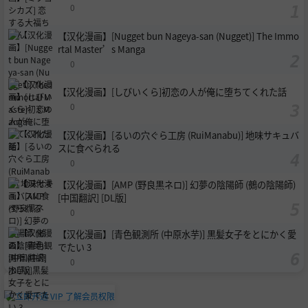
0
【汉化漫画】[Nugget bun Nageya-san (Nugget)] The Immo
rtal Master’s Manga
0
【汉化漫画】[しびいくら]初恋の人が俺に堕ちてくれた話
0
【汉化漫画】[るいの穴ぐら工房 (RuiManabu)] 地味サキュバ
スに食べられる
0
【汉化漫画】[AMP (野良黒ネロ)] 幻夢の陰陽師 (鵺の陰陽師)
[中国翻訳] [DL版]
0
【汉化漫画】[青色観測所 (中原水芋)] 黒髪女子をとにかく愛
でたい 3
0