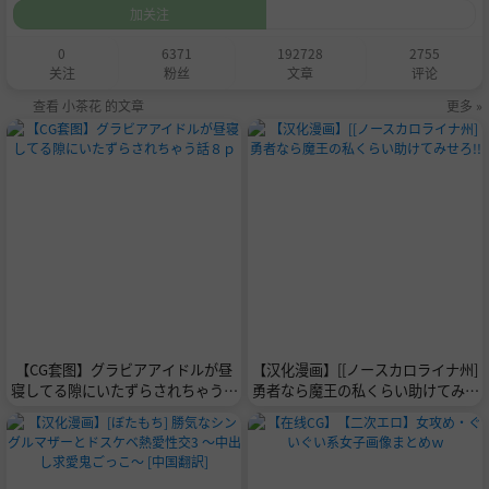
加关注
0
6371
192728
2755
关注
粉丝
文章
评论
查看 小茶花 的文章
更多 »
【CG套图】グラビアアイドルが昼
【汉化漫画】[[ノースカロライナ州]
寝してる隙にいたずらされちゃう話
勇者なら魔王の私くらい助けてみせ
８ｐ
ろ!!