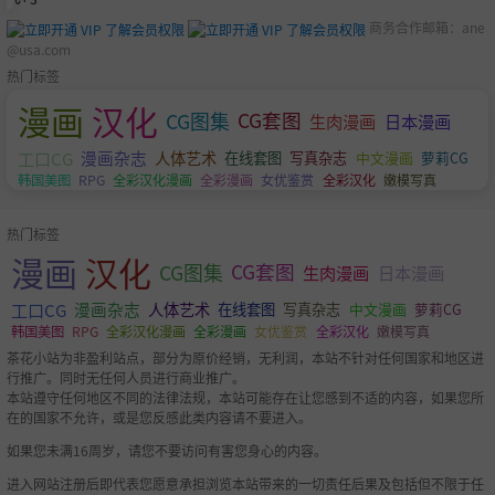
商务合作邮箱：
ane
@usa.com
热门标签
漫画
汉化
CG图集
CG套图
生肉漫画
日本漫画
工口CG
漫画杂志
人体艺术
萝莉CG
在线套图
写真杂志
中文漫画
韩国美图
RPG
全彩汉化漫画
全彩漫画
女优鉴赏
全彩汉化
嫩模写真
热门标签
漫画
汉化
CG图集
CG套图
生肉漫画
日本漫画
工口CG
漫画杂志
人体艺术
萝莉CG
在线套图
写真杂志
中文漫画
韩国美图
RPG
全彩汉化漫画
全彩漫画
女优鉴赏
全彩汉化
嫩模写真
茶花小站为非盈利站点，部分为原价经销，无利润，本站不针对任何国家和地区进
行推广。同时无任何人员进行商业推广。
本站遵守任何地区不同的法律法规，本站可能存在让您感到不适的内容，如果您所
在的国家不允许，或是您反感此类内容请不要进入。
如果您未满16周岁，请您不要访问有害您身心的内容。
进入网站注册后即代表您愿意承担浏览本站带来的一切责任后果及包括但不限于任