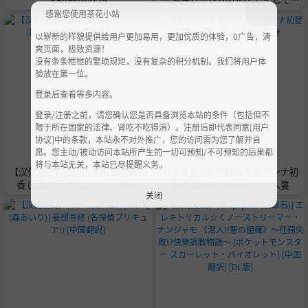
の後の物語 第8话 路西法 (悪魔ハー
感谢您使用茶花小站
レムのすべて そしてその後の物語)
以崭新的样貌提供给用户更加易用，更加优质的体验，0广告，清
[中国翻訳]
爽页面，极致资源！
没有条条框框的繁琐规矩，没有复杂的积分机制。我们将用户体
验放在第一位。
登录后查看等多内容。
登录/注册之前，请您确认您是否具备浏览本站的条件（包括但不
限于所在国家的法律、肾吃不吃得消）。注册后即代表同意[用户
协议]中的条款，本站永不对外推广，您的访问需为您了解并自
愿。您主动/被动访问本站所产生的一切可预知/不可预知的后果都
将与本站无关，本站已尽提醒义务。
【汉化漫画】[hyouuma] 海老名晴
【女优鉴赏】仲村みう マドンナ初
香 (最爱吃手手的大bt个人汉化)
登場 義父に中出しされる人妻
关闭