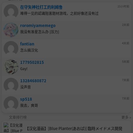
在守矢神社打工的利姆鲁
21小时前
难得一见的認識阻害题材游戏，之前好像还没有过
roromiyamemego
2天前
我没有准星怎么办 [压力]
fantian
4天前
怎么搞汉化
1779502815
5天前
Gay!
13284680872
7天前
没声音
sp518
7天前
我去，爽哥
文章排行榜
更多 »
【汉化漫画】[Blue Planter(あおば)] 臨時メイドメス開発