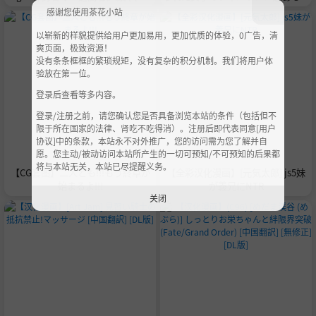
翻訳]
とめ
感谢您使用茶花小站
以崭新的样貌提供给用户更加易用，更加优质的体验，0广告，清
爽页面，极致资源！
没有条条框框的繁琐规矩，没有复杂的积分机制。我们将用户体
验放在第一位。
登录后查看等多内容。
登录/注册之前，请您确认您是否具备浏览本站的条件（包括但不
限于所在国家的法律、肾吃不吃得消）。注册后即代表同意[用户
协议]中的条款，本站永不对外推广，您的访问需为您了解并自
愿。您主动/被动访问本站所产生的一切可预知/不可预知的后果都
将与本站无关，本站已尽提醒义务。
【CG套图】二人とも!!!もう終章が
【全彩汉化漫画】[元気太郎] js5妹
始まるよ!!!
が義兄にNTR
关闭