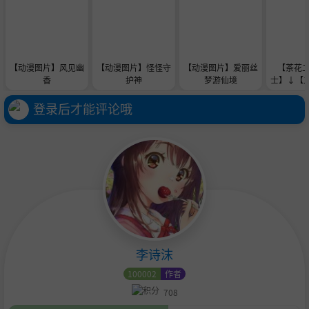
【动漫图片】风见幽
【动漫图片】怪怪守
【动漫图片】爱丽丝
【茶花二
香
护神
梦游仙境
士】↓【
ムラが半
わがまま
登录后才能评论哦
の子の二
の続
李诗沫
100002
作者
708