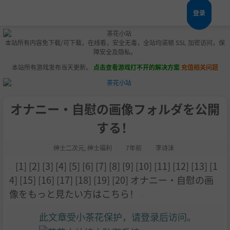
登录
本站所有内容免下载/可下载，在线看，安全无毒，全站均诺顿 SSL 加密访问，保
障安全及隐私。
本站所有游戏发布当天更新。
点击查看游戏打不开的解决方案
充值相关问题
オナニー・自慰の画像フォルダを公開
する！
绅士二次元
,
绅士福利
7年前
李诗沫
[1] [2] [3] [4] [5] [6] [7] [8] [9] [10] [11] [12] [13] [1
4] [15] [16] [17] [18] [19] [20] オナニー・自慰の画
像をもっと見たい方はこちら！
此文章受小茶花保护，请登录后访问。