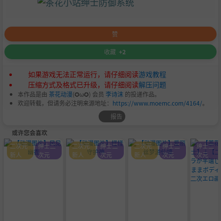
赞
收藏
+2
如果游戏无法正常运行，请仔细阅读
游戏教程
压缩方式及格式已升级，请仔细阅读
解压问题
本作品是由
茶花动漫
(✪ω✪) 会员
李诗沫
的投递作品。
欢迎转载，但请务必注明来源地址：
https://www.moemc.com/4164/
。
报告
或许您会喜欢
二次元
绅士二
二次元
绅士二
二次元
绅士二
绅士二
新人
次元
新人
次元
新人
次元
次元