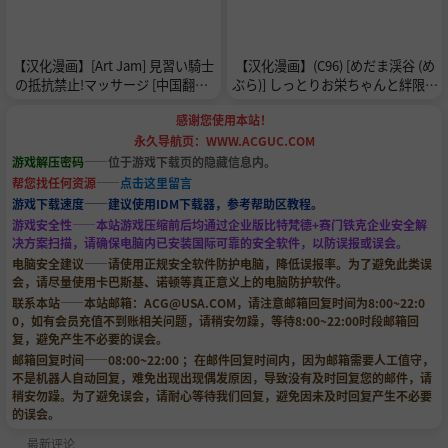
【汉化漫画】[Art Jam] 見習い騎士
【汉化漫画】(C96) [めだま渓谷 (め
の抵抗禁止!マッサージ [中国翻訳]
ぶら)] しっとりお栄ちゃんと絆限界
[DL版]
突破 (Fate/Grand Order) [中国翻訳]
感谢您使用本站！
[無修正] [DL版]
永久导航页：WWW.ACGUC.COM
游戏解压密码
——位于游戏下载页的隐藏信息内。
帮您找任何资源
——
点击这里留言
游戏下载速度——建议使用IDM下载器，参考帮助区教程。
游戏安全性——本站游戏压缩前后均通过企业版比特梵德+赛门铁克企业安全解
决方案扫描，请确保电脑内已安装国际可靠的安全软件，以防误报或误会。
电脑安全建议——请使用正规安全软件防护电脑，降低误报率。为了避免此类误
会，请尽量使用卡巴斯基、诺顿等真正意义上的电脑防护软件。
联系本站——本站邮箱：
ACG@USA.COM
，请注意邮箱回复时间为8:00~22:0
0，如有会员充值不到账相关问题，请稍安勿躁，等待8:00~22:00时段邮箱回
复，避免产生不必要的误会。
邮箱回复时间——08:00~22:00 ；在邮件回复时间内，因为邮箱需要人工值守，
不是机器人自动回复，难免出现出现偶发原因，导致没有及时回复您的邮件，请
稍安勿躁。为了避免误会，请耐心等待我们回复，避免因未及时回复产生不必要
的误会。
最新评论