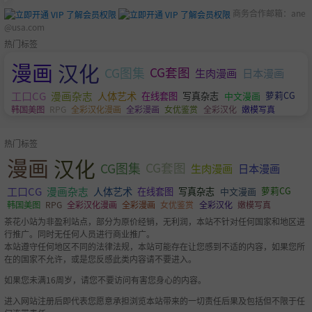
商务合作邮箱：
ane
@usa.com
热门标签
漫画
汉化
CG图集
CG套图
生肉漫画
日本漫画
工口CG
漫画杂志
人体艺术
萝莉CG
在线套图
写真杂志
中文漫画
韩国美图
RPG
全彩汉化漫画
全彩漫画
女优鉴赏
全彩汉化
嫩模写真
热门标签
漫画
汉化
CG图集
CG套图
生肉漫画
日本漫画
工口CG
漫画杂志
人体艺术
萝莉CG
在线套图
写真杂志
中文漫画
韩国美图
RPG
全彩汉化漫画
全彩漫画
女优鉴赏
全彩汉化
嫩模写真
茶花小站为非盈利站点，部分为原价经销，无利润，本站不针对任何国家和地区进
行推广。同时无任何人员进行商业推广。
本站遵守任何地区不同的法律法规，本站可能存在让您感到不适的内容，如果您所
在的国家不允许，或是您反感此类内容请不要进入。
如果您未满16周岁，请您不要访问有害您身心的内容。
进入网站注册后即代表您愿意承担浏览本站带来的一切责任后果及包括但不限于任