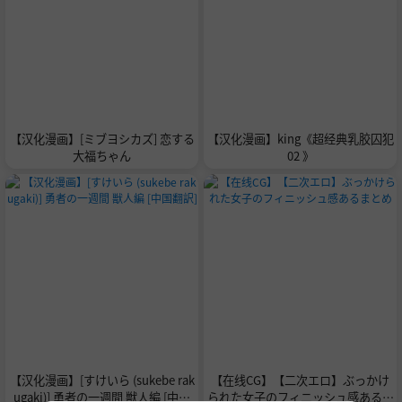
【汉化漫画】[ミブヨシカズ] 恋する
【汉化漫画】king《超经典乳胶囚犯
大福ちゃん
02 》
【汉化漫画】[すけいら (sukebe rak
【在线CG】【二次エロ】ぶっかけ
ugaki)] 勇者の一週間 獣人編 [中国
られた女子のフィニッシュ感あるま