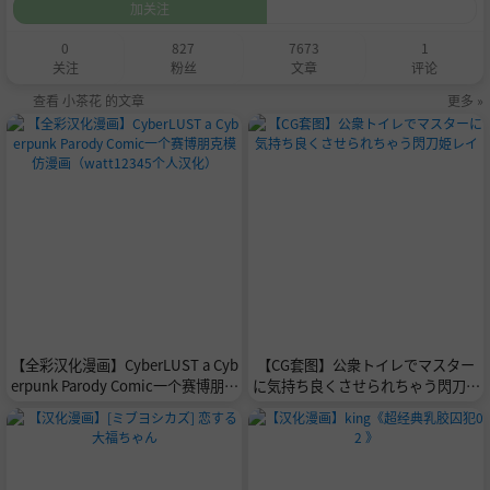
加关注
0
827
7673
1
关注
粉丝
文章
评论
查看 小茶花 的文章
更多 »
【全彩汉化漫画】CyberLUST a Cyb
【CG套图】公衆トイレでマスター
erpunk Parody Comic一个赛博朋克
に気持ち良くさせられちゃう閃刀姫
模仿漫画（watt12345个人汉化）
レイ