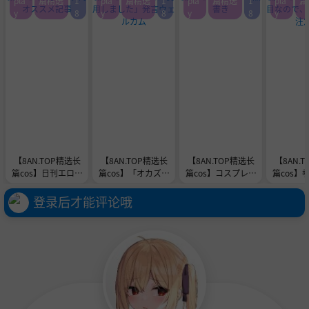
pla
篇精选
1
pla
篇精选
1
pla
篇精选
1
pla
篇
y
8
y
8
y
8
y
【8AN.TOP精选长
【8AN.TOP精选长
【8AN.TOP精选长
【8AN.
篇cos】日刊エログ
篇cos】「オカズに
篇cos】コスプレお
篇cos】
的オススメ記事
使用しました」発言
品書き
り目なの
ウェルカム
はご
登录后才能评论哦