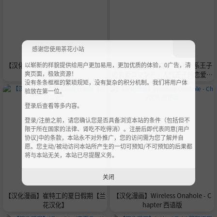
感谢您使用茶花小站
以崭新的样貌提供给用户更加易用，更加优质的体验，0广告，清
【汉化漫画】[はらへら] 僕がお持ち
【汉化漫画】[青丸夏々] モテ系王子
爽页面，极致资源！
帰りされた話
の恋愛コマンド︱人气王子的恋爱指
没有条条框框的繁琐规矩，没有复杂的积分机制。我们将用户体
令 [Chinese][全1卷]
验放在第一位。
登录后查看等多内容。
登录/注册之前，请您确认您是否具备浏览本站的条件（包括但不
限于所在国家的法律、肾吃不吃得消）。注册后即代表同意[用户
协议]中的条款，本站永不对外推广，您的访问需为您了解并自
愿。您主动/被动访问本站所产生的一切可预知/不可预知的后果都
将与本站无关，本站已尽提醒义务。
关闭
【汉化漫画】崔特工的夏日假期【兰
【汉化漫画】Wireless Onahole - C
花汉化】
hapter 西语版