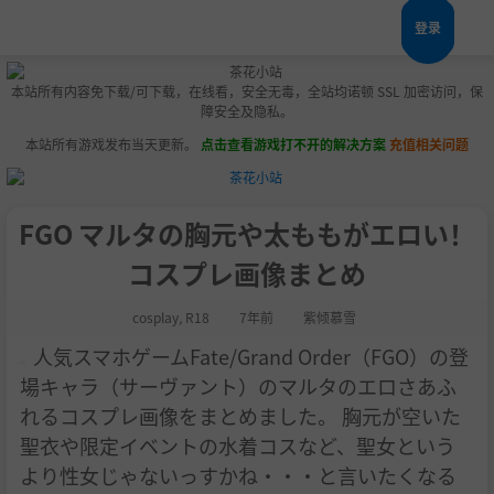
登录
本站所有内容免下载/可下载，在线看，安全无毒，全站均诺顿 SSL 加密访问，保
障安全及隐私。
本站所有游戏发布当天更新。
点击查看游戏打不开的解决方案
充值相关问题
FGO マルタの胸元や太ももがエロい！
コスプレ画像まとめ
cosplay
,
R18
7年前
紫倾慕雪
人気スマホゲームFate/Grand Order（FGO）の登
場キャラ（サーヴァント）のマルタのエロさあふ
れるコスプレ画像をまとめました。 胸元が空いた
聖衣や限定イベントの水着コスなど、聖女という
より性女じゃないっすかね・・・と言いたくなる