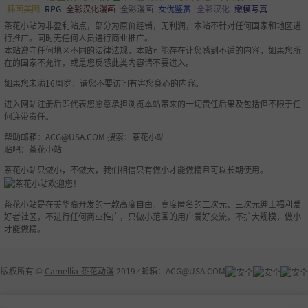
韩国美图
RPG
全彩汉化漫画
全彩漫画
女优鉴赏
全彩汉化
嫩模写真
茶花小站为非盈利站点，部分为原价经销，无利润，本站不针对任何国家和地区进
行推广。同时无任何人员进行商业推广。
本站遵守任何地区不同的法律法规，本站可能存在让您感到不适的内容，如果您所
在的国家不允许，或是您反感此类内容请不要进入。
如果您未满16周岁，请您不要访问有害您身心的内容。
进入网站注册后即代表您愿意承担浏览本站带来的一切责任后果及包括但不限于任
何连带责任。
帮助邮箱：
ACG@USA.COM
搜索：茶花小站
贴吧：茶花小站
茶花小站只做小，不做大，我们相信只有做小才能做精且可以长期使用。
茶花小站是在美华裔开发的一款高度自由，高度匿名的二次元、三次元绅士福利爱
好者社区，不进行任何商业推广，只做小范围的用户爱好交流。不扩大规模，做小
才能做精。
版权所有 ©
Camellia-茶花动漫
2019 ⁄ 邮箱：
ACG@USA.COM