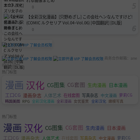
れる画像まとめ
0
【全彩汉化漫画】[只野めざし] この会社ヘンなんですけど!
(COMIC ルクセリア Vol.04~Vol.06) [中国翻訳] [DL版]
0
商务合作邮箱：
ane
@usa.com
热门标签
漫画
汉化
CG图集
CG套图
生肉漫画
日本漫画
工口CG
漫画杂志
人体艺术
萝莉CG
在线套图
写真杂志
中文漫画
韩国美图
RPG
全彩汉化漫画
全彩漫画
女优鉴赏
全彩汉化
嫩模写真
热门标签
漫画
汉化
CG图集
CG套图
生肉漫画
日本漫画
工口CG
漫画杂志
人体艺术
萝莉CG
在线套图
写真杂志
中文漫画