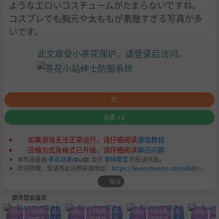
ようなエロいコスチュームがたまらないですね。
コスプレでも胸元や太ももが素敵すぎる写真が多
いです。
此文章受小茶花保护，请登录后访问。
赞
收藏
+1
如果游戏无法正常运行，请仔细阅读
游戏教程
压缩方式及格式已升级，请仔细阅读
解压问题
本作品是由
茶花动漫
(✪ω✪) 会员
紫倾慕雪
的投递作品。
欢迎转载，但请务必注明来源地址：
https://www.moemc.com/4688/
。
报告
或许您会喜欢
cos
COS长
R
cos
COS长
R
cos
COS长
R
cos
C