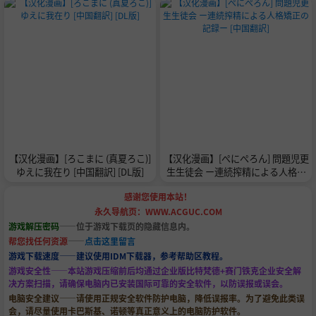
【汉化漫画】[ろこまに (真夏ろこ)]
【汉化漫画】[ぺにぺろん] 問題児更
ゆえに我在り [中国翻訳] [DL版]
生生徒会 ー連続搾精による人格矯
正の記録ー [中国翻訳]
感谢您使用本站！
永久导航页：WWW.ACGUC.COM
游戏解压密码
——位于游戏下载页的隐藏信息内。
帮您找任何资源
——
点击这里留言
游戏下载速度——建议使用IDM下载器，参考帮助区教程。
游戏安全性——本站游戏压缩前后均通过企业版比特梵德+赛门铁克企业安全解
决方案扫描，请确保电脑内已安装国际可靠的安全软件，以防误报或误会。
电脑安全建议——请使用正规安全软件防护电脑，降低误报率。为了避免此类误
会，请尽量使用卡巴斯基、诺顿等真正意义上的电脑防护软件。