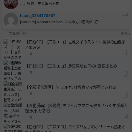
。。很怪，史莱姆出不来
huang3234170867
1天前
[NoTears] NoTearsAction～アル姉ぇの忍法帖 [好…
文章排行榜
更多 »
【在线CG】【二次エロ】巨乳女子のスタイル抜群の画像ま
とめｗｗ
0
【在线CG】【二次エロ】足裏見せ女子のH画像まとめ
0
【全彩汉化漫画】[ルミルカス] 教育ママが堕とされる
0
【汉化漫画】[大嶋亮] 黒ギャルママさん孕ませっくす 第6話
[流木个人汉化]
0
【在线CG】【二次エロ】パイズリ女子のボリューム感あふ