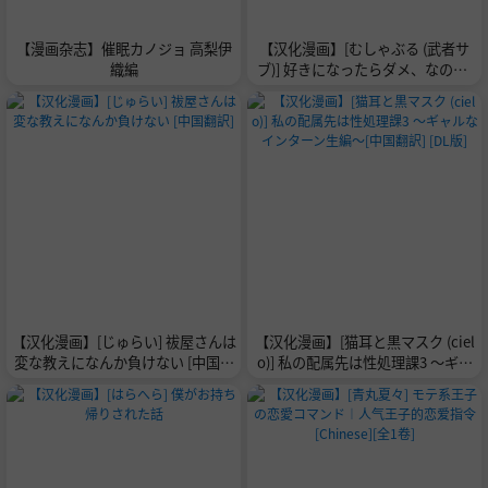
【漫画杂志】催眠カノジョ 高梨伊
【汉化漫画】[むしゃぶる (武者サ
織編
ブ)] 好きになったらダメ、なのに-
人妻の幼馴染- [中国翻訳] [DL版]
【汉化漫画】[じゅらい] 祓屋さんは
【汉化漫画】[猫耳と黒マスク (ciel
変な教えになんか負けない [中国翻
o)] 私の配属先は性処理課3 〜ギャ
訳]
ルなインターン生編〜[中国翻訳] [D
L版]