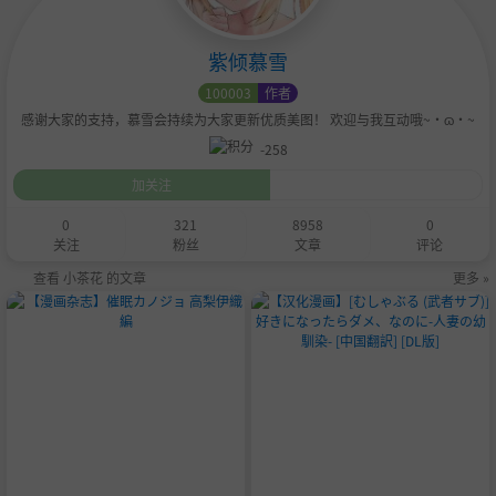
紫倾慕雪
100003
作者
感谢大家的支持，慕雪会持续为大家更新优质美图！ 欢迎与我互动哦~•ɷ•~
-258
加关注
0
321
8958
0
关注
粉丝
文章
评论
查看 小茶花 的文章
更多 »