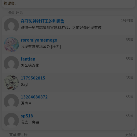
的误会。
最新评论
在守矢神社打工的利姆鲁
14小时前
难得一见的認識阻害题材游戏，之前好像还没有过
roromiyamemego
2天前
我没有准星怎么办 [压力]
fantian
4天前
怎么搞汉化
1779502815
5天前
Gay!
13284680872
7天前
没声音
sp518
7天前
我去，爽哥
文章排行榜
更多 »