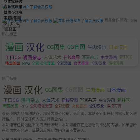
商务合作邮箱：
ane
@usa.com
热门标签
漫画
汉化
CG图集
CG套图
生肉漫画
日本漫画
工口CG
漫画杂志
人体艺术
萝莉CG
在线套图
写真杂志
中文漫画
韩国美图
RPG
全彩汉化漫画
全彩漫画
女优鉴赏
全彩汉化
嫩模写真
热门标签
漫画
汉化
CG图集
CG套图
生肉漫画
日本漫画
工口CG
漫画杂志
人体艺术
萝莉CG
在线套图
写真杂志
中文漫画
韩国美图
RPG
全彩汉化漫画
全彩漫画
女优鉴赏
全彩汉化
嫩模写真
茶花小站为非盈利站点，部分为原价经销，无利润，本站不针对任何国家和地区进
行推广。同时无任何人员进行商业推广。
本站遵守任何地区不同的法律法规，本站可能存在让您感到不适的内容，如果您所
在的国家不允许，或是您反感此类内容请不要进入。
如果您未满16周岁，请您不要访问有害您身心的内容。