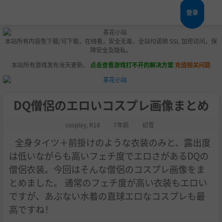
登录
本站所有内容免下载/可下载，在线看，安全无毒，全站均诺顿 SSL 加密访问，保
障安全及隐私。
本站所有游戏发布当天更新。
点击查看游戏打不开的解决方案
充值相关问题
DQ僧侶のエロいコスプレ画像まとめ
cosplay
,
R18
7年前
初雪
全身タイツ＋前掛けのような衣装のみと、露出度
は低いながらも高いフェチ度でエロさがあるDQの
僧侶衣装。今回はそんな僧侶のコスプレ画像をま
とめました。 通常のフェチ度が高い衣装もエロい
ですが、あぶない水着の直球エロなコスプレも最
高ですね！