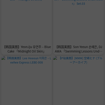
【韩国美图】YeonJju 유연주 – Blue
【韩国美图】Son Yeeun 손예은, DJ
Cake 「Midnight Oil Skin」
AWA 「Swimming Lessons Under
water」 Set.03