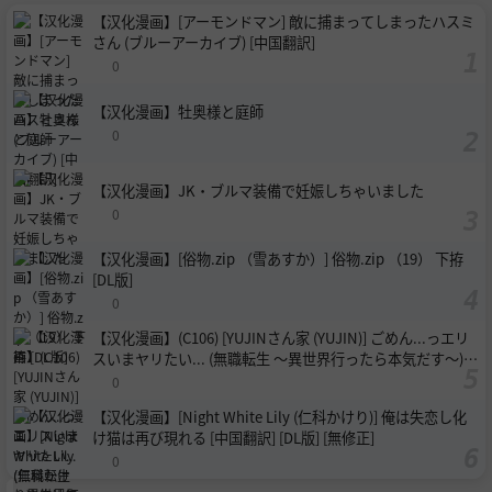
【汉化漫画】[アーモンドマン] 敵に捕まってしまったハスミ
さん (ブルーアーカイブ) [中国翻訳]
0
【汉化漫画】牡奥様と庭師
0
【汉化漫画】JK・ブルマ装備で妊娠しちゃいました
0
【汉化漫画】[俗物.zip （雪あすか）] 俗物.zip （19） 下拵
[DL版]
0
【汉化漫画】(C106) [YUJINさん家 (YUJIN)] ごめん...っエリ
スいまヤリたい... (無職転生 ～異世界行ったら本気だす～)
[中国翻訳]
0
【汉化漫画】[Night White Lily (仁科かけり)] 俺は失恋し化
け猫は再び現れる [中国翻訳] [DL版] [無修正]
0