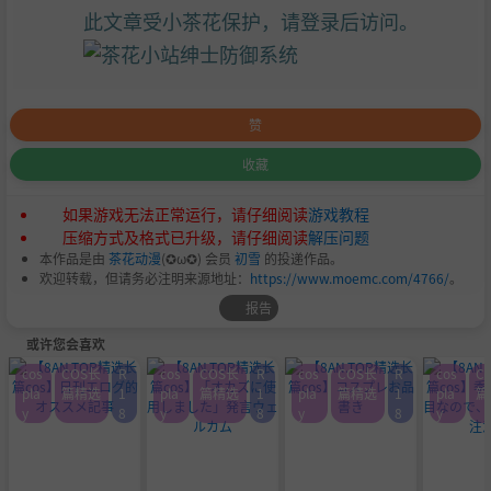
此文章受小茶花保护，请登录后访问。
赞
收藏
如果游戏无法正常运行，请仔细阅读
游戏教程
压缩方式及格式已升级，请仔细阅读
解压问题
本作品是由
茶花动漫
(✪ω✪) 会员
初雪
的投递作品。
欢迎转载，但请务必注明来源地址：
https://www.moemc.com/4766/
。
报告
或许您会喜欢
cos
COS长
R
cos
COS长
R
cos
COS长
R
cos
C
pla
篇精选
1
pla
篇精选
1
pla
篇精选
1
pla
篇
y
8
y
8
y
8
y