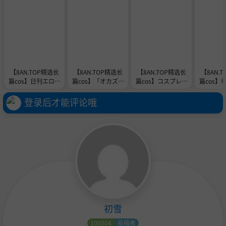
【8AN.TOP精选长
【8AN.TOP精选长
【8AN.TOP精选长
【8AN.
篇cos】日刊エログ
篇cos】「オカズに
篇cos】コスプレお
篇cos】
的オススメ記事
使用しました」発言
品書き
り目なの
ウェルカム
はご
登录后才能评论哦
初雪
100004
投稿者