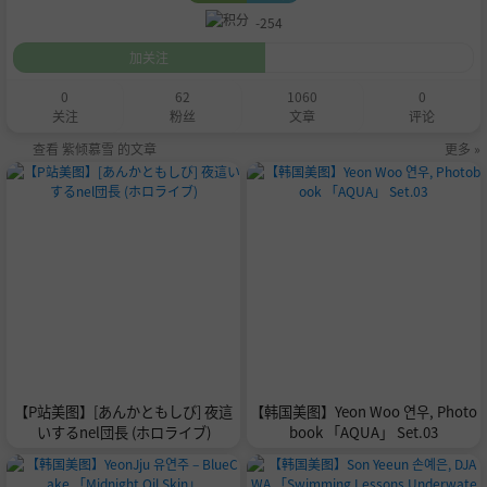
-254
加关注
0
62
1060
0
关注
粉丝
文章
评论
查看 紫倾慕雪 的文章
更多 »
【P站美图】[あんかともしび] 夜這
【韩国美图】Yeon Woo 연우, Photo
いするnel団長 (ホロライブ)
book 「AQUA」 Set.03