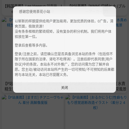
【韩国美图】Lee Heeeun 이희은 – L
【P站美图】[MMM] 空崎ヒナ (ブル
eehee Express LEBE-008
ーアーカイブ)
感谢您使用茶花小站
以崭新的样貌提供给用户更加易用，更加优质的体验，0广告，清
爽页面，极致资源！
没有条条框框的繁琐规矩，没有复杂的积分机制。我们将用户体
验放在第一位。
登录后查看等多内容。
登录/注册之前，请您确认您是否具备浏览本站的条件（包括但不
限于所在国家的法律、肾吃不吃得消）。注册后即代表同意[用户
协议]中的条款，本站永不对外推广，您的访问需为您了解并自
愿。您主动/被动访问本站所产生的一切可预知/不可预知的后果都
将与本站无关，本站已尽提醒义务。
【P站美图】［z3c407ot］植物型搾
【P站美图】[H2O Aquarium] 水責
关闭
精生物（ミルち。）（にゃろメ）
めセフレな百合カップルの日常風景