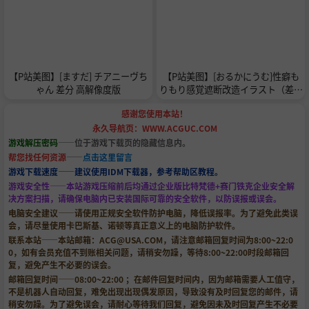
【P站美图】[ますだ] チアニーヴち
【P站美图】[おるかにうむ]性癖も
ゃん 差分 高解像度版
りもり感覚遮断改造イラスト（差分
２４枚）
感谢您使用本站！
永久导航页：WWW.ACGUC.COM
游戏解压密码
——位于游戏下载页的隐藏信息内。
帮您找任何资源
——
点击这里留言
游戏下载速度——建议使用IDM下载器，参考帮助区教程。
游戏安全性——本站游戏压缩前后均通过企业版比特梵德+赛门铁克企业安全解
决方案扫描，请确保电脑内已安装国际可靠的安全软件，以防误报或误会。
电脑安全建议——请使用正规安全软件防护电脑，降低误报率。为了避免此类误
会，请尽量使用卡巴斯基、诺顿等真正意义上的电脑防护软件。
联系本站——本站邮箱：
ACG@USA.COM
，请注意邮箱回复时间为8:00~22:0
0，如有会员充值不到账相关问题，请稍安勿躁，等待8:00~22:00时段邮箱回
复，避免产生不必要的误会。
邮箱回复时间——08:00~22:00 ；在邮件回复时间内，因为邮箱需要人工值守，
不是机器人自动回复，难免出现出现偶发原因，导致没有及时回复您的邮件，请
稍安勿躁。为了避免误会，请耐心等待我们回复，避免因未及时回复产生不必要