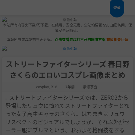
登录
本站所有内容免下载/可下载，在线看，安全无毒，全站均诺顿 SSL 加密访问，保
障安全及隐私。
本站所有游戏发布当天更新。
点击查看游戏打不开的解决方案
充值相关问题
ストリートファイターシリーズ 春日野
さくらのエロいコスプレ画像まとめ
cosplay
,
R18
7年前
紫倾慕雪
ストリートファイターシリーズでは、ZERO2から
登場したリュウに憧れてストリートファイターとな
った女子高生キャラのさくら。はちまきはリュウ
リスペクトのビジュアルでしょうが、それ以外がセ
ーラー服にブルマという、おおよそ格闘技をする