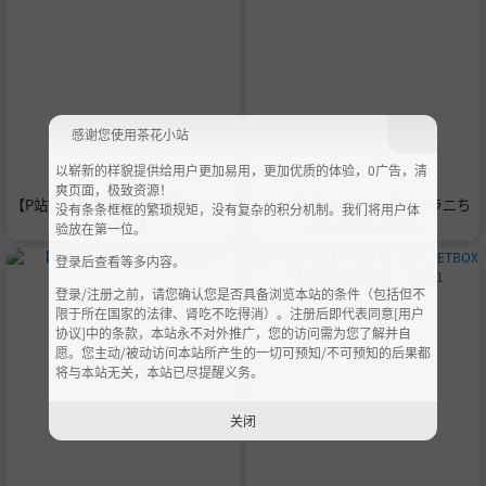
感谢您使用茶花小站
以崭新的样貌提供给用户更加易用，更加优质的体验，0广告，清
爽页面，极致资源！
【P站美图】[サイファ] 変態ラズ (m
【P站美图】[うねバブ]ムアラニち
没有条条框框的繁琐规矩，没有复杂的积分机制。我们将用户体
aimai)
ゃんサキュバス化
验放在第一位。
登录后查看等多内容。
登录/注册之前，请您确认您是否具备浏览本站的条件（包括但不
限于所在国家的法律、肾吃不吃得消）。注册后即代表同意[用户
协议]中的条款，本站永不对外推广，您的访问需为您了解并自
愿。您主动/被动访问本站所产生的一切可预知/不可预知的后果都
将与本站无关，本站已尽提醒义务。
关闭