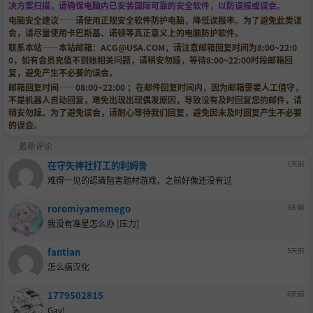
决方案扫描，请确保电脑内已安装国际可靠的安全软件，以防误报或误会。
电脑安全建议——请使用正规安全软件防护电脑，降低误报率。为了避免此类误
会，请尽量使用卡巴斯基、诺顿等真正意义上的电脑防护软件。
联系本站——本站邮箱：
ACG@USA.COM
，请注意邮箱回复时间为8:00~22:0
0，如有会员充值不到账相关问题，请稍安勿躁，等待8:00~22:00时段邮箱回
复，避免产生不必要的误会。
邮箱回复时间——08:00~22:00 ；在邮件回复时间内，因为邮箱需要人工值守，
不是机器人自动回复，难免出现出现偶发原因，导致没有及时回复您的邮件，请
稍安勿躁。为了避免误会，请耐心等待我们回复，避免因未及时回复产生不必要
的误会。
最新评论
在守矢神社打工的利姆鲁
1天前
难得一见的認識阻害题材游戏，之前好像还没有过
roromiyamemego
3天前
我没有准星怎么办 [压力]
fantian
5天前
怎么搞汉化
1779502815
6天前
Gay!