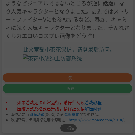
ようなビジュアルではないところが逆に話題にな
り人気キャラクターとなりました。最近ではストリ
ートファイターVにも参戦するなど、春麗、キャミ
ィに続く人気キャラクターとなりました。そんなさ
くらのエロいコスプレ画像をどうぞ！
此文章受小茶花保护，请登录后访问。
赞
收藏
如果游戏无法正常运行，请仔细阅读
游戏教程
压缩方式及格式已升级，请仔细阅读
解压问题
本作品是由
茶花动漫
(✪ω✪) 会员
紫倾慕雪
的投递作品。
欢迎转载，但请务必注明来源地址：
https://www.moemc.com/4810/
。
报告