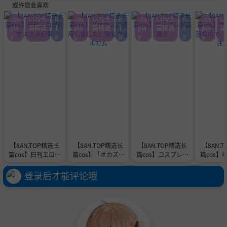
或许您会喜欢
cos
COS长
R
cos
COS长
R
cos
COS长
R
cos
C
pla
篇精选
1
pla
篇精选
1
pla
篇精选
1
pla
篇
y
8
y
8
y
8
y
【8AN.TOP精选长
【8AN.TOP精选长
【8AN.TOP精选长
【8AN.
篇cos】日刊エログ
篇cos】「オカズに
篇cos】コスプレお
篇cos】
的オススメ記事
使用しました」発言
品書き
り目なの
ウェルカム
はご
登录后才能评论哦