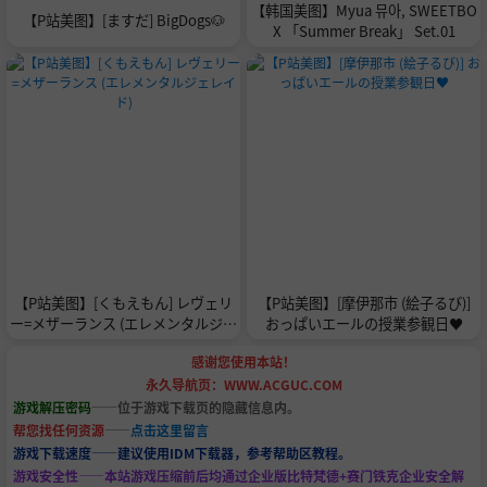
【韩国美图】Myua 뮤아, SWEETBO
【P站美图】[ますだ] BigDogs🐶
X 「Summer Break」 Set.01
【P站美图】[くもえもん] レヴェリ
【P站美图】[摩伊那市 (絵子るび)]
ー=メザーランス (エレメンタルジェ
おっぱいエールの授業参観日♥
レイド)
感谢您使用本站！
永久导航页：WWW.ACGUC.COM
游戏解压密码
——位于游戏下载页的隐藏信息内。
帮您找任何资源
——
点击这里留言
游戏下载速度——建议使用IDM下载器，参考帮助区教程。
游戏安全性——本站游戏压缩前后均通过企业版比特梵德+赛门铁克企业安全解