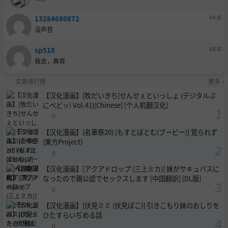
13284680872
8天前
没声音
sp518
8天前
我去，爽哥
文章排行榜
更多 »
【汉化漫画】[牧だいきち]せんせぇといっしょ (デジタルぷ
にぺどッ! Vol.41)[Chinese] [个人机翻汉化]
0
【汉化漫画】(名華祭20) [もすとぼとむ(ブービー)] 覚られず
(東方Project)
0
【汉化漫画】[アクアドロップ (三上ミカ)] 妹がサキュバスに
なったので親公認でセックスします [中国翻訳] [DL版]
0
【汉化漫画】[伏見ミミ (伏見ぽこ)] 引きこもり妹のおしりを
ひたすらいぢめる話
0