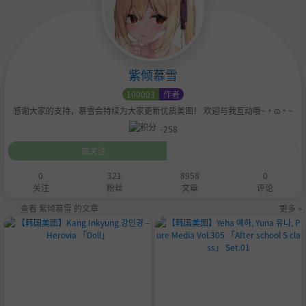
紫倾慕雪
100003
作者
感谢大家的支持，慕雪会持续为大家更新优质美图！ 欢迎与我互动哦~•ɷ•~
-258
加关注
0
321
8958
0
关注
粉丝
文章
评论
查看 紫倾慕雪 的文章
更多 »