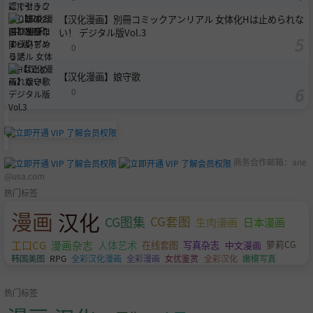
【汉化漫画】別冊コミックアンリアル 女体化Hは止められな
い！ デジタル版Vol.3
0
【汉化漫画】娘守歌
0
商务合作邮箱：
ane
@usa.com
热门标签
漫画
汉化
CG图集
CG套图
生肉漫画
日本漫画
工口CG
漫画杂志
人体艺术
萝莉CG
在线套图
写真杂志
中文漫画
韩国美图
RPG
全彩汉化漫画
全彩漫画
女优鉴赏
全彩汉化
嫩模写真
热门标签