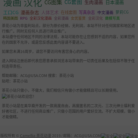
漫画
汉化
CG图集
CG套图
生肉漫画
日本漫画
工口CG
漫画杂志
人体艺术
萝莉CG
在线套图
写真杂志
中文漫画
韩国美图
RPG
全彩汉化漫画
全彩漫画
女优鉴赏
全彩汉化
嫩模写真
茶花小站为非盈利站点，部分为原价经销，无利润，本站不针对任何国家和地区进
行推广。同时无任何人员进行商业推广。
本站遵守任何地区不同的法律法规，本站可能存在让您感到不适的内容，如果您所
在的国家不允许，或是您反感此类内容请不要进入。
如果您未满16周岁，请您不要访问有害您身心的内容。
进入网站注册后即代表您愿意承担浏览本站带来的一切责任后果及包括但不限于任
何连带责任。
帮助邮箱：
ACG@USA.COM
搜索：茶花小站
贴吧：茶花小站
茶花小站只做小，不做大，我们相信只有做小才能做精且可以长期使用。
茶花小站是在美华裔开发的一款高度自由，高度匿名的二次元、三次元绅士福利爱
好者社区，不进行任何商业推广，只做小范围的用户爱好交流。不扩大规模，做小
才能做精。
版权所有 ©
Camellia-茶花动漫
2019 ⁄ 邮箱：
ACG@USA.COM