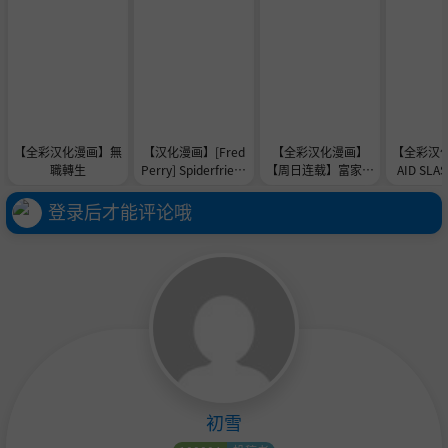
【全彩汉化漫画】無
【汉化漫画】[Fred
【全彩汉化漫画】
【全彩汉化
職轉生
Perry] Spiderfriend
【周日连载】富家女
AID SLA
s With Benefits (Sp
姐姐（作者：NOA
虹色の研究
ider-Man) [Ongoin
H） 第1~19话
ブルーフ
登录后才能评论哦
g]
ー) [中国
版
初雪