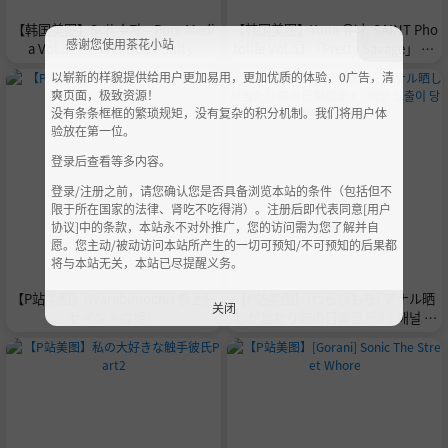
【韩国美图】Suji 수지 – Pure Medi
【韩国美图】Yuna 유나, SAINT Pho
感谢您使用茶花小站
a Vol.341 「Wet Body Suit」
tolife Vol.51 「Pretty Savage」 Se
t.01
以崭新的样貌提供给用户更加易用，更加优质的体验，0广告，清
爽页面，极致资源！
没有条条框框的繁琐规矩，没有复杂的积分机制。我们将用户体
验放在第一位。
登录后查看等多内容。
登录/注册之前，请您确认您是否具备浏览本站的条件（包括但不
限于所在国家的法律、肾吃不吃得消）。注册后即代表同意[用户
协议]中的条款，本站永不对外推广，您的访问需为您了解并自
愿。您主动/被动访问本站所产生的一切可预知/不可预知的后果都
将与本站无关，本站已尽提醒义务。
【P站美图】[Warabimochi] 参上！
【P站美图】[わらびもち] アナル晒
关闭
セイント織姫！
しが当たり前の日常風景3｜애널 노
출이 당연한 일상풍경3