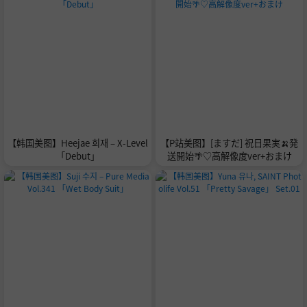
【韩国美图】Heejae 희재 – X-Level
【P站美图】[ますだ] 祝日果実🍌発
「Debut」
送開始🌴♡高解像度ver+おまけ