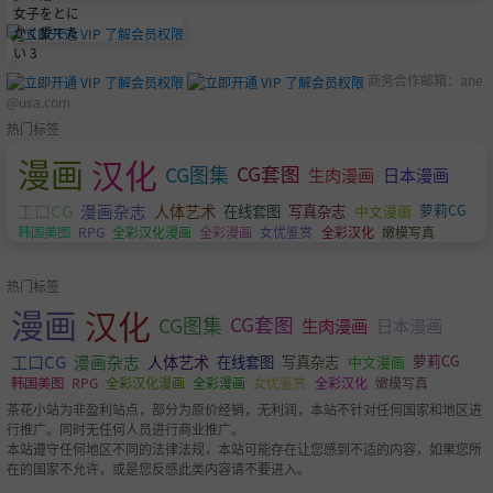
商务合作邮箱：
ane
@usa.com
热门标签
漫画
汉化
CG图集
CG套图
生肉漫画
日本漫画
工口CG
漫画杂志
人体艺术
萝莉CG
在线套图
写真杂志
中文漫画
韩国美图
RPG
全彩汉化漫画
全彩漫画
女优鉴赏
全彩汉化
嫩模写真
热门标签
漫画
汉化
CG图集
CG套图
生肉漫画
日本漫画
工口CG
漫画杂志
人体艺术
萝莉CG
在线套图
写真杂志
中文漫画
韩国美图
RPG
全彩汉化漫画
全彩漫画
女优鉴赏
全彩汉化
嫩模写真
茶花小站为非盈利站点，部分为原价经销，无利润，本站不针对任何国家和地区进
行推广。同时无任何人员进行商业推广。
本站遵守任何地区不同的法律法规，本站可能存在让您感到不适的内容，如果您所
在的国家不允许，或是您反感此类内容请不要进入。