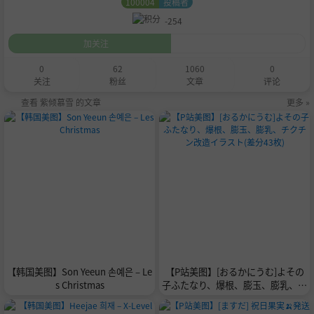
100004
投稿者
-254
加关注
0
62
1060
0
关注
粉丝
文章
评论
查看 紫倾慕雪 的文章
更多 »
【韩国美图】Son Yeeun 손예은 – Le
【P站美图】[おるかにうむ]よその
s Christmas
子ふたなり、爆根、膨玉、膨乳、チ
クチン改造イラスト(差分43枚)