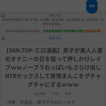
登录
本站所有内容免下载/可下载，在线看，安全无毒，全站均诺顿 SSL 加密访问，保
障安全及隐私。
本站所有游戏发布当天更新。
点击查看游戏打不开的解决方案
充值相关问题
【8AN.TOP-エロ漫画】男子が美人人妻
のオナニーの日を狙って押しかけレイ
プｗｗノーブラおっぱいもさらけ出し
NTRセックスして発情まんこをグチャ
グチャにするｗｗｗ
全彩漫画
7年前
初雪
作者：作品名：昼下がりのピノキオ