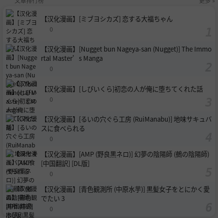
文章排行榜
更多 »
【汉化漫画】[ミブヨシカズ] 恋する大福ちゃん
0
【汉化漫画】[Nugget bun Nageya-san (Nugget)] The Immo
rtal Master’s Manga
0
【汉化漫画】[しびいくら]初恋の人が俺に堕ちてくれた話
0
【汉化漫画】[るいの穴ぐら工房 (RuiManabu)] 地味サキュバ
スに食べられる
0
【汉化漫画】[AMP (野良黒ネロ)] 幻夢の陰陽師 (鵺の陰陽師)
[中国翻訳] [DL版]
0
【汉化漫画】[青色観測所 (中原水芋)] 黒髪女子をとにかく愛
でたい 3
0