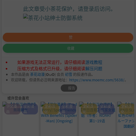
此文章受小茶花保护，请登录后访问。
赞
收藏
如果游戏无法正常运行，请仔细阅读
游戏教程
压缩方式及格式已升级，请仔细阅读
解压问题
本作品是由
茶花动漫
(✪ω✪) 会员
初雪
的投递作品。
欢迎转载，但请务必注明来源地址：
https://www.moemc.com/5638/
。
报告
或许您会喜欢
中文漫
全彩漫
全彩汉
全彩漫
全彩汉
全彩漫
全彩汉
画
画
化
画
化
画
化