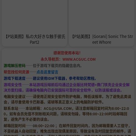
【P站美图】私の大好きな触手彼氏
【P站美图】[Gorani] Sonic The Str
Part2
eet Whore
感谢您使用本站！
永久导航页：WWW.ACGUC.COM
游戏解压密码
——位于游戏下载页的隐藏信息内。
帮您找任何资源
——
点击这里留言
游戏下载速度——建议使用IDM下载器，参考帮助区教程。
游戏安全性——本站游戏压缩前后均通过企业版比特梵德+赛门铁克企业安全解
决方案扫描，请确保电脑内已安装国际可靠的安全软件，以防误报或误会。
电脑安全建议——请使用正规安全软件防护电脑，降低误报率。为了避免此类误
会，请尽量使用卡巴斯基、诺顿等真正意义上的电脑防护软件。
联系本站——本站邮箱：
ACG@USA.COM
，请注意邮箱回复时间为8:00~22:0
0，如有会员充值不到账相关问题，请稍安勿躁，等待8:00~22:00时段邮箱回
复，避免产生不必要的误会。
邮箱回复时间——08:00~22:00 ；在邮件回复时间内，因为邮箱需要人工值守，
不是机器人自动回复，难免出现出现偶发原因，导致没有及时回复您的邮件，请