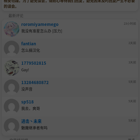
稍安勿躁。为了避免误会，请耐心等待我们回复，避免因未及时回复产生不必要
的误会。
最新评论
roromiyamemego
23小时前
我没有准星怎么办 [压力]
fantian
2天前
怎么搞汉化
1779502815
3天前
Gay!
13284680872
5天前
没声音
sp518
5天前
我去，爽哥
进击丶未来
5天前
魅魔继承者有吗