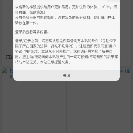
以崭新的样貌提供给用户更加易用，更加优质的体验，0广告，清
爽页面，极致资源！
没有条条框框的繁琐规矩，没有复杂的积分机制。我们将用户体
验放在第一位。
登录后查看等多内容。
登录/注册之前，请您确认您是否具备浏览本站的条件（包括但不
限于所在国家的法律、肾吃不吃得消）。注册后即代表同意[用户
协议]中的条款，本站永不对外推广，您的访问需为您了解并自
【在线套图】XiuRen秀人网 No.940
愿。您主动/被动访问本站所产生的一切可预知/不可预知的后果都
【汉化漫画】SOFMOD 2
6 杏子Yada
将与本站无关，本站已尽提醒义务。
关闭