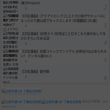
(東方Project)
0
【汉化漫画】[アクアドロップ (三上ミカ)] 妹がサキュバスに
なったので親公認でセックスします [中国翻訳] [DL版]
0
【汉化漫画】[伏見ミミ (伏見ぽこ)] 引きこもり妹のおしりを
ひたすらいぢめる話
0
【汉化漫画】別冊コミックアンリアル 女体化Hは止められな
い！ デジタル版Vol.3
0
【汉化漫画】娘守歌
0
商务合作邮箱：
ane
@usa.com