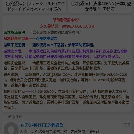
【汉化漫画】[スレッショルド (エク
【汉化漫画】[吉本ARENA (吉本)] 聖
ゼター)] どすけべアイドル喫茶
女凌触 [中国翻訳]
感谢您使用本站！
永久导航页：WWW.ACGUC.COM
游戏解压密码
——位于游戏下载页的隐藏信息内。
帮您找任何资源
——
点击这里留言
游戏下载速度——建议使用IDM下载器，参考帮助区教程。
游戏安全性——本站游戏压缩前后均通过企业版比特梵德+赛门铁克企业安全解
决方案扫描，请确保电脑内已安装国际可靠的安全软件，以防误报或误会。
电脑安全建议——请使用正规安全软件防护电脑，降低误报率。为了避免此类误
会，请尽量使用卡巴斯基、诺顿等真正意义上的电脑防护软件。
联系本站——本站邮箱：
ACG@USA.COM
，请注意邮箱回复时间为8:00~22:0
0，如有会员充值不到账相关问题，请稍安勿躁，等待8:00~22:00时段邮箱回
复，避免产生不必要的误会。
邮箱回复时间——08:00~22:00 ；在邮件回复时间内，因为邮箱需要人工值守，
不是机器人自动回复，难免出现出现偶发原因，导致没有及时回复您的邮件，请
稍安勿躁。为了避免误会，请耐心等待我们回复，避免因未及时回复产生不必要
的误会。
最新评论
在守矢神社打工的利姆鲁
1天前
难得一见的認識阻害题材游戏，之前好像还没有过