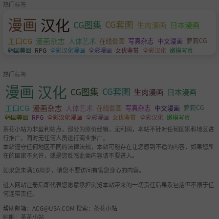
热门标签
漫画
汉化
CG图集
CG套图
生肉漫画
日本漫画
工口CG
漫画杂志
人体艺术
萝莉CG
在线套图
写真杂志
中文漫画
韩国美图
RPG
全彩汉化漫画
全彩漫画
女优鉴赏
全彩汉化
嫩模写真
热门标签
漫画
汉化
CG图集
CG套图
生肉漫画
日本漫画
工口CG
漫画杂志
人体艺术
萝莉CG
在线套图
写真杂志
中文漫画
韩国美图
RPG
全彩汉化漫画
全彩漫画
女优鉴赏
全彩汉化
嫩模写真
茶花小站为非盈利站点，部分为原价经销，无利润，本站不针对任何国家和地区进
行推广。同时无任何人员进行商业推广。
本站遵守任何地区不同的法律法规，本站可能存在让您感到不适的内容，如果您所
在的国家不允许，或是您反感此类内容请不要进入。
如果您未满16周岁，请您不要访问有害您身心的内容。
进入网站注册后即代表您愿意承担浏览本站带来的一切责任后果及包括但不限于任
何连带责任。
帮助邮箱：
ACG@USA.COM
搜索：茶花小站
贴吧：茶花小站