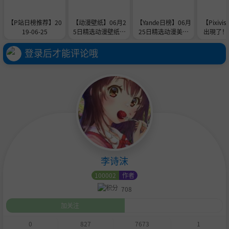
【P站日榜推荐】20
【动漫壁纸】06月2
【Yande日榜】06月
【Pixivi
19-06-25
5日精选动漫壁纸美
25日精选动漫美图
出現了！
图
推荐
登录后才能评论哦
李诗沫
100002
作者
708
加关注
0
827
7673
1