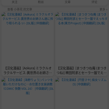
关注
粉丝
文章
评论
查看 小茶花 的文章
更多 »
【汉化漫画】[Aokura] ミラクルオ
【汉化漫画】[まつきつね庵 (まつき
ラクルサービス-異世界のお姉さん
つね)] 稗田阿求とセーラー服でえっ
達に搾り取られるっ!- [DL版] [中国
ちする本(東方Project) [中国翻訳] [D
翻訳]
L版]