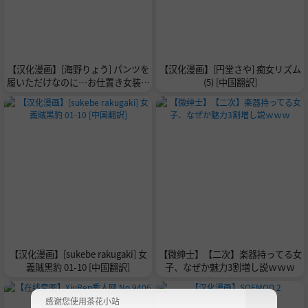
【汉化漫画】[海野りょう] パンツを
【汉化漫画】[円堂さや] 痴女リズム
履いただけなのに…お仕置き女装調
(5) [中国翻訳]
教（COMIC 快艶 VOL.16） [中国翻
訳] [DL版]
【汉化漫画】[sukebe rakugaki] 女
【微绅士】【二次】楽器持ってる女
義賊黒豹 01-10 [中国翻訳]
子、なぜか魅力3割増し説ｗｗｗ
感谢您使用茶花小站