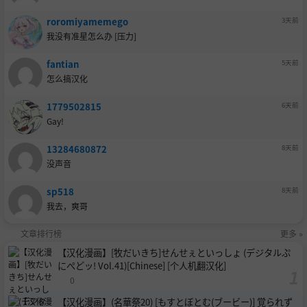
roromiyamemego
3天前
我没有准星怎么办 [压力]
fantian
5天前
怎么搞汉化
1779502815
6天前
Gay!
13284680872
8天前
没声音
sp518
8天前
我去，爽哥
文章排行榜
更多 »
【汉化漫画】[牧だいきち]せんせぇといっしょ (デジタルぷ
にぺどッ! Vol.41)[Chinese] [个人机翻汉化]
0
【汉化漫画】(名華祭20) [もすとぼとむ(ブービー)] 覚られず